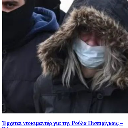
Έρχεται ντοκιμαντέρ για την Ρούλα Πισπιρίγκου; –