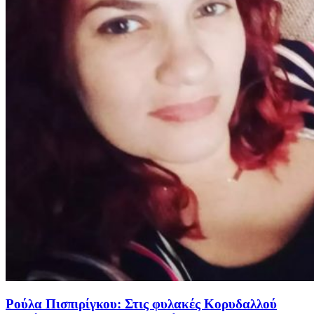
Ρούλα Πισπιρίγκου: Στις φυλακές Κορυδαλλού