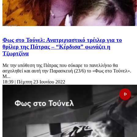
Φως στο Τούνελ: Ανατριχιαστικό τρέιλερ για το
θρίλερ της Πάτρας – “Κέρδισα” φωνάζει η
Τζωρτζίνα
Με την υπόθεση της Πάτρας που σόκαρε το πανελλήνιο θα
ασχοληθεί και αυτή την Παρασκευή (23/6) το «Φως στο Τούνελ».
Μ...
18:39
| Πέμπτη 23 Ιουνίου 2022