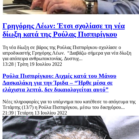
Γρηγόρης Λέων: Έτσι σχολίασε τη νέα
δίωξη κατά της Ρούλας Πισπιρίγκου
Τη νέα δίωξη σε βάρος της Ρούλας Πισπιρίγκου σχολίασε ο
ιατροδικαστής Γρηγόρης Λέων. “Διαβάζω σήμερα για νέα δίωξη
για απόπειρα ανθρωποκτονίας. Δυστυχ...
13:28
| Τρίτη 19 Ιουλίου 2022
Ρούλα Πισπιρίγκου: Αιχμές κατά του Μάνου
Δασκαλάκη για την Ίριδα – “Ήρθε μέσα σε
ελάχιστα λεπτά, δεν δικαιολογείται αυτό”
Νέες πληροφορίες για το υπόμνημα που κατέθεσε το απόγευμα της
Τετάρτης (13/7) η Ρούλα Πισπιρίγκου, μέσω του δικηγόρου...
21:39
| Τετάρτη 13 Ιουλίου 2022