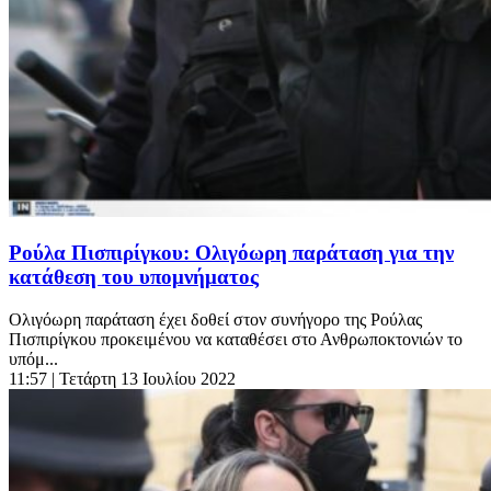
Ρούλα Πισπιρίγκου: Ολιγόωρη παράταση για την
κατάθεση του υπομνήματος
Ολιγόωρη παράταση έχει δοθεί στον συνήγορο της Ρούλας
Πισπιρίγκου προκειμένου να καταθέσει στο Ανθρωποκτονιών το
υπόμ...
11:57
| Τετάρτη 13 Ιουλίου 2022