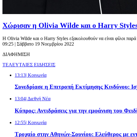
Χώρισαν η Olivia Wilde και ο Harry Style
Η Olivia Wilde και ο Harry Styles εξακολουθούν να είναι φίλοι παρά
09:25
| Σάββατο 19 Νοεμβρίου 2022
ΔΙΑΦΗΜΙΣΗ
ΤΕΛΕΥΤΑΙΕΣ ΕΙΔΗΣΕΙΣ
13:13
| Κοινωνία
Συνεδρίασε η Επιτροπή Εκτίμησης Κινδύνου: Ισχ
13:04
| Διεθνή Νέα
Κύπρος: Αντιδράσεις για την εμφάνιση του Φε
12:55
| Κοινωνία
Τροχαίο στην Αθηνών-Σουνίου: Ελεύθερος με εντ