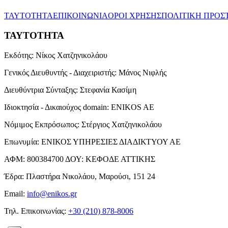
ΤΑΥΤΟΤΗΤΑ
ΕΠΙΚΟΙΝΩΝΙΑ
ΟΡΟΙ ΧΡΗΣΗΣ
ΠΟΛΙΤΙΚΗ ΠΡΟΣ
ΤΑΥΤΟΤΗΤΑ
Εκδότης:
Νίκος Χατζηνικολάου
Γενικός Διευθυντής - Διαχειριστής:
Μάνος Νιφλής
Διευθύντρια Σύνταξης:
Στεφανία Κασίμη
Ιδιοκτησία - Δικαιούχος domain:
ENIKOS AE
Νόμιμος Εκπρόσωπος:
Στέργιος Χατζηνικολάου
Επωνυμία:
ΕΝΙΚΟΣ ΥΠΗΡΕΣΙΕΣ ΔΙΑΔΙΚΤΥΟΥ ΑΕ
ΑΦΜ:
800384700
ΔΟΥ:
ΚΕΦΟΔΕ ΑΤΤΙΚΗΣ
Έδρα:
Πλαστήρα Νικολάου, Μαρούσι, 151 24
Email:
info@enikos.gr
Τηλ. Επικοινωνίας:
+30 (210) 878-8006