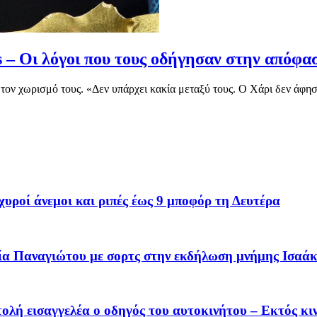
s – Οι λόγοι που τους οδήγησαν στην απόφα
 τον χωρισμό τους. «Δεν υπάρχει κακία μεταξύ τους. Ο Χάρι δεν άφησε 
υροί άνεμοι και ριπές έως 9 μποφόρ τη Δευτέρα
ιδία Παναγιώτου με σορτς στην εκδήλωση μνήμης Ισ
ολή εισαγγελέα ο οδηγός του αυτοκινήτου – Εκτός κι