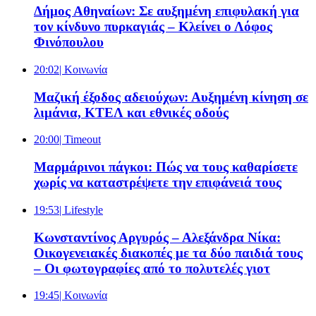
Δήμος Αθηναίων: Σε αυξημένη επιφυλακή για
τον κίνδυνο πυρκαγιάς – Κλείνει ο Λόφος
Φινόπουλου
20:02
| Κοινωνία
Μαζική έξοδος αδειούχων: Αυξημένη κίνηση σε
λιμάνια, ΚΤΕΛ και εθνικές οδούς
20:00
| Timeout
Μαρμάρινοι πάγκοι: Πώς να τους καθαρίσετε
χωρίς να καταστρέψετε την επιφάνειά τους
19:53
| Lifestyle
Κωνσταντίνος Αργυρός – Αλεξάνδρα Νίκα:
Οικογενειακές διακοπές με τα δύο παιδιά τους
– Οι φωτογραφίες από το πολυτελές γιοτ
19:45
| Κοινωνία