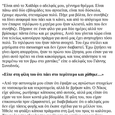
“Είναι από το Χαϊδάρι ο αδελφός μου, γέννημα θρέμμα. Είναι
πάνω από δύο εβδομάδες που αγνοείται, είναι πού δύσκολα,
έχουμε αγωνία, στεναχώρια πολύ. Πήγε μια βόλτα, δεν συνήθιζε
να δίνει αναφορά που πάει και τι κάνει, και από το απόγευμα που
τον έπαιρνε τηλέφωνο η μητέρα μου ήταν κλειστό, κάτι που δεν
συνήθιζε. Πήγαινε σε έναν φίλο για μια δύο ημέρες αλλά τον
βρίσκαμε πάντα έστω και με γκρίνιες. Αυτό που γίνεται τώρα είναι
ένα τελείως καινούργιο πράγμα για αυτό μας έχει ανησυχήσει τόσο
πολύ. Το τηλέφωνο του ήταν πάντα ανοιχτό. Του έχω στείλει και
μηνύματα στο messenger και δεν έχουν διαβαστεί. Έχω ζητήσει να
γίνει άρση απορρήτου, ήταν το πρώτο που ζήτησα, μου είπαν για να
γίνει αυτό πρέπει να είναι κακούργημα, και τους απάντησα τι να
περιμένω να τον βρω στο χαντάκι;” είπε ο αδελφός του Γιάννης
Συνοδινός.
«Είπε στη φίλη του ότι πάει στο περίπτερο και χάθηκε…»
«Από την αστυνομία μου είπαν ότι έψαξαν ως αγνώστων στοιχείων
σε νοσοκομεία και νεκροτομεία, αλλά δε βρήκαν κάτι. Ο Νίκος
είχε φίλους, ρωτήσαμε κάποιους από αυτούς, αλλά μας είπαν ότι
είχαν να τον δουν κοντά μία βδομάδα. Η φίλη του, που είχαν
επικοινωνία πριν εξαφανιστεί, με διαβεβαίωσε ότι ο αδελφός μου
δεν είχε τάσεις φυγής και ότι έκανε σχέδια για το μέλλον του.
Ήθελε να φτιάξει κάποια πράγματα στη ζωή του προς το καλύτερο.