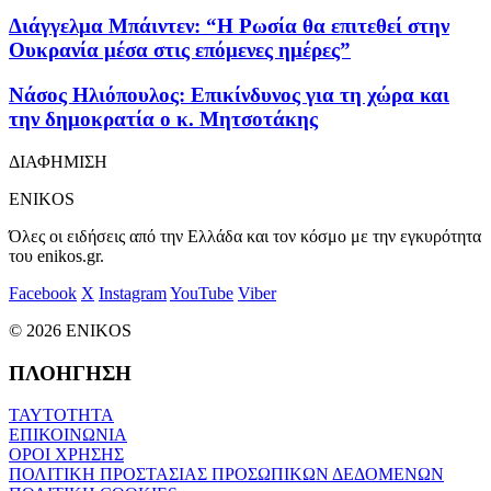
Διάγγελμα Μπάιντεν: “Η Ρωσία θα επιτεθεί στην
Ουκρανία μέσα στις επόμενες ημέρες”
Νάσος Ηλιόπουλος: Επικίνδυνος για τη χώρα και
την δημοκρατία ο κ. Μητσοτάκης
ΔΙΑΦΗΜΙΣΗ
ENIKOS
Όλες οι ειδήσεις από την Ελλάδα και τον κόσμο με την εγκυρότητα
του enikos.gr.
Facebook
X
Instagram
YouTube
Viber
© 2026 ENIKOS
ΠΛΟΗΓΗΣΗ
ΤΑΥΤΟΤΗΤΑ
ΕΠΙΚΟΙΝΩΝΙΑ
ΟΡΟΙ ΧΡΗΣΗΣ
ΠΟΛΙΤΙΚΗ ΠΡΟΣΤΑΣΙΑΣ ΠΡΟΣΩΠΙΚΩΝ ΔΕΔΟΜΕΝΩΝ