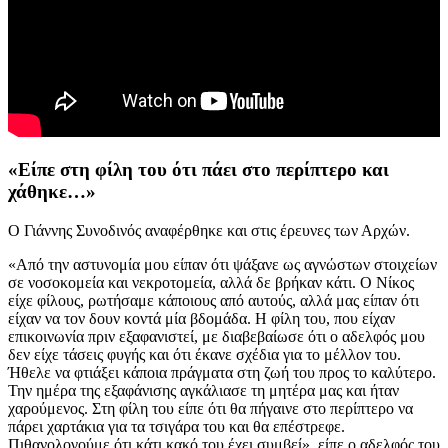
«Είπε στη φίλη του ότι πάει στο περίπτερο και
χάθηκε…»
Ο Γιάννης Συνοδινός αναφέρθηκε και στις έρευνες των Αρχών.
«Από την αστυνομία μου είπαν ότι ψάξανε ως αγνώστων στοιχείων
σε νοσοκομεία και νεκροτομεία, αλλά δε βρήκαν κάτι. Ο Νίκος
είχε φίλους, ρωτήσαμε κάποιους από αυτούς, αλλά μας είπαν ότι
είχαν να τον δουν κοντά μία βδομάδα. Η φίλη του, που είχαν
επικοινωνία πριν εξαφανιστεί, με διαβεβαίωσε ότι ο αδελφός μου
δεν είχε τάσεις φυγής και ότι έκανε σχέδια για το μέλλον του.
Ήθελε να φτιάξει κάποια πράγματα στη ζωή του προς το καλύτερο.
Την ημέρα της εξαφάνισης αγκάλιασε τη μητέρα μας και ήταν
χαρούμενος. Στη φίλη του είπε ότι θα πήγαινε στο περίπτερο να
πάρει χαρτάκια για τα τσιγάρα του και θα επέστρεφε.
Πιθανολογούμε ότι κάτι κακό του έχει συμβεί», είπε ο αδελφός του