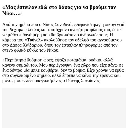
«Μας έστειλαν εδώ στο δάσος για να βρούμε τον
Νίκο…»
Από την ημέρα που ο Νίκος Συνοδινός εξαφανίστηκε, η οικογένειά
του δέχτηκε κλήσεις και ταυτόχρονα αναζήτησε φίλους του, ώστε
να μάθει πιθανά μέρη που θα βρισκόταν ο άνθρωπός τους. Η
κάμερα του
«Τούνελ»
ακολούθησε τον αδελφό του αγνοούμενου
στο Δάσος Χαϊδαρίου, όπου τον έστειλαν πληροφορίες από τον
στενό φιλικό κύκλο του Νίκου.
«Περπάτησα δυόμιση ώρες, έψαξα ποταμάκια, ρυάκια, αλλά
κανένα σημάδι του. Μου περιέγραψαν ένα χώρο που είχε πάνω σε
ένα δέντρο μία μπλε κουβέρτα, δεν το βρήκα. Είχα χρόνια να έρθω
στο συγκεκριμένο σημείο, αλλά έπρεπε να κάνω την έρευνα και
μόνος μου», λέει απεγνωσμένος ο Γιάννης Συνοδινός.