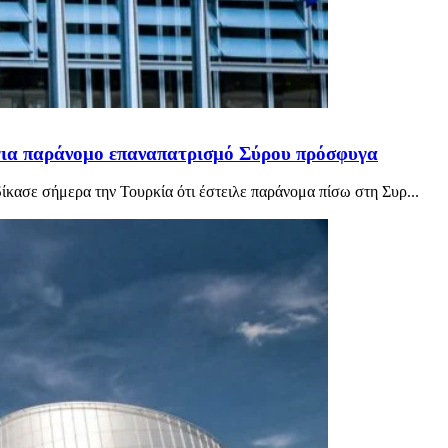
για παράνομο επαναπατρισμό Σύρου πρόσφυγα
ασε σήμερα την Τουρκία ότι έστειλε παράνομα πίσω στη Συρ...