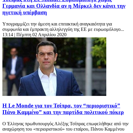
Γερμανία και Ολλανδία αν η Μέρκελ δεν κάνει την
ηγετική υπέρβαση
Υπογραμμίζει την άμεση και επιτακτική αναγκαιότητα για
συμφωνία και έμπρακτη αλληλεγγύη της ΕΕ με ευρωομόλογο...
13:14
| Πέμπτη 02 Απριλίου 2020
H Le Monde για τον Τσίπρα, τον “περιοριστικό”
Πάνο Καμμένο” και την παρτίδα πολιτικού πόκερ
Ο Έλληνας πρωθυπουργός Αλέξης Τσίπρας επωφελήθηκε από την
αναχώρηση του «περιοριστικού» του εταίρου, Πάνου Καμμένου