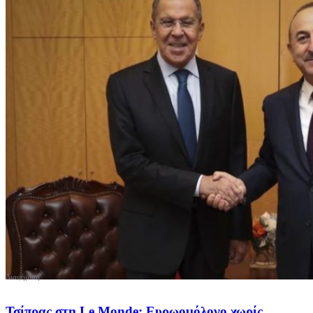
Τσίπρας στη Le Monde: Ευρωομόλογο χωρίς