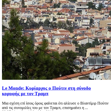
Le Monde: Κυρίαρχος ο Πούτιν στη σύνοδο
κορυφής με τον Τραμπ
Μια σχέση επί ίσοις όροις φαίνεται ότι αλίευσε ο Βλαντίμιρ Πούτιν
από τις συνομιλίες του με τον Τραμπ, επισημαίνει η ...