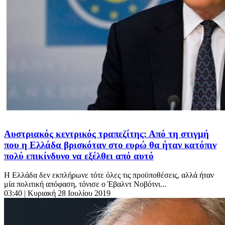
Αυστριακός κεντρικός τραπεζίτης: Από τη στιγμή
που η Ελλάδα βρισκόταν στο ευρώ θα ήταν κατόπιν
πολύ επικίνδυνο να εξέλθει από αυτό
Η Ελλάδα δεν εκπλήρωνε τότε όλες τις προϋποθέσεις, αλλά ήταν
μία πολιτική απόφαση, τόνισε ο Έβαλντ Νοβότνι...
03:40
| Κυριακή 28 Ιουλίου 2019