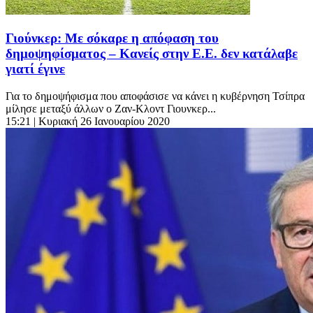
Γιούνκερ: Με σόκαρε η απόφαση του
δημοψηφίσματος – Κανείς στην Ε.Ε. δεν κατάλαβε
γιατί έγινε
Για το δημοψήφισμα που αποφάσισε να κάνει η κυβέρνηση Τσίπρα
μίλησε μεταξύ άλλων ο Ζαν-Κλοντ Γιουνκερ...
15:21
| Κυριακή 26 Ιανουαρίου 2020