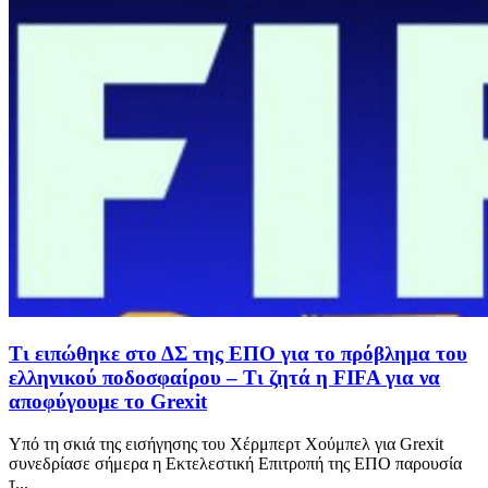
Τι ειπώθηκε στο ΔΣ της ΕΠΟ για το πρόβλημα του
ελληνικού ποδοσφαίρου – Τι ζητά η FIFA για να
αποφύγουμε το Grexit
Υπό τη σκιά της εισήγησης του Χέρμπερτ Χούμπελ για Grexit
συνεδρίασε σήμερα η Εκτελεστική Επιτροπή της ΕΠΟ παρουσία
τ...