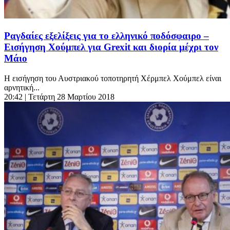
Ραγδαίες εξελίξεις για το ελληνικό ποδόσφαιρο –
Εισήγηση Χούμπελ για Grexit και διορία μέχρι τον
Μάιο
Η εισήγηση του Αυστριακού τοποτηρητή Χέρμπελ Χούμπελ είναι
αρνητική...
20:42
| Τετάρτη 28 Μαρτίου 2018