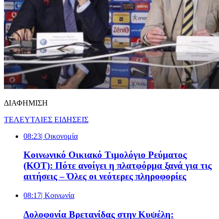
ΔΙΑΦΗΜΙΣΗ
ΤΕΛΕΥΤΑΙΕΣ ΕΙΔΗΣΕΙΣ
08:23
| Oικονομία
Κοινωνικό Οικιακό Τιμολόγιο Ρεύματος
(ΚΟΤ): Πότε ανοίγει η πλατφόρμα ξανά για τις
αιτήσεις – Όλες οι νεότερες πληροφορίες
08:17
| Κοινωνία
Δολοφονία Βρετανίδας στην Κυψέλη: