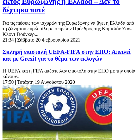
εκτός Ευρωζώνης η Ελλάδα – Δεν το
δέχτηκα ποτέ
Για τις πιέσεις των ισχυρών της Ευρωζώνης να βγει η Ελλάδα από
τη ζώνη του ευρώ μίλησε ο πρώην Πρόεδρος της Κομισιόν Ζαν-
Κλοντ Γιούνκερ...
21:34
| Σάββατο 20 Φεβρουαρίου 2021
Σκληρή επιστολή UEFA-FIFA στην ΕΠΟ: Απειλεί
και με Grexit για το θέμα των εκλογών
Η UEFA και η FIFA απέστειλαν επιστολή στην ΕΠΟ με την οποία
κάνουν...
17:50
| Τετάρτη 19 Αυγούστου 2020