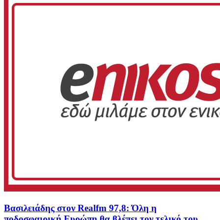
Βασιλειάδης στον Realfm 97,8: Όλη η
ποδοσφαιρική Ευρώπη θα βλέπει τον τελικό του