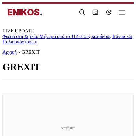
ENIKOS
.
LIVE UPDATE
Φωτιά στη Σητεία: Μήνυμα από το 112 στους κατοίκους Ιτάνου και
Παλαιοκάστρου
»
Αρχική
»
GREXIT
GREXIT