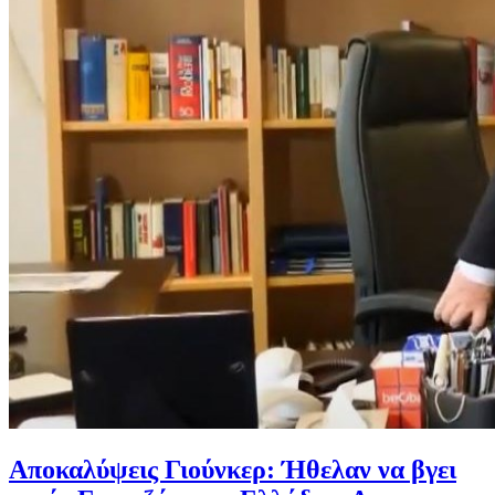
Αποκαλύψεις Γιούνκερ: Ήθελαν να βγει