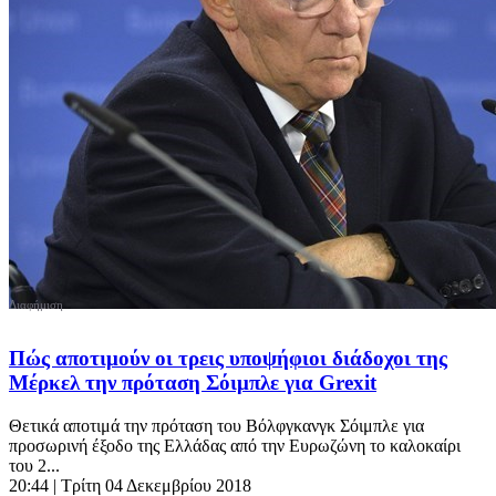
Πώς αποτιμούν οι τρεις υποψήφιοι διάδοχοι της
Μέρκελ την πρόταση Σόιμπλε για Grexit
Θετικά αποτιμά την πρόταση του Βόλφγκανγκ Σόιμπλε για
προσωρινή έξοδο της Ελλάδας από την Ευρωζώνη το καλοκαίρι
του 2...
20:44
| Τρίτη 04 Δεκεμβρίου 2018