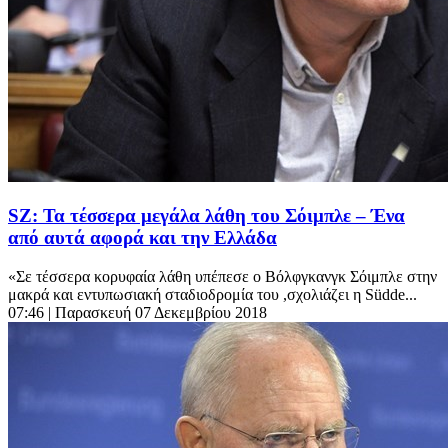
SZ: Τα τέσσερα μεγάλα λάθη του Σόιμπλε – Ένα
από αυτά αφορά και την Ελλάδα
«Σε τέσσερα κορυφαία λάθη υπέπεσε ο Βόλφγκανγκ Σόιμπλε στην
μακρά και εντυπωσιακή σταδιοδρομία του ,σχολιάζει η Südde...
07:46
| Παρασκευή 07 Δεκεμβρίου 2018