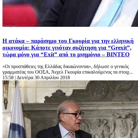
Η ατάκα – παράσημο του Γκουρία για την ελληνική
οικονομία: Κάποτε γινόταν συζήτηση για “Grexit”,
τώρα μόνο για “Exit” από το μνημόνιο – ΒΙΝΤΕΟ
«Οι προσπάθειες της Ελλάδας δικαιώνονται», δήλωσε ο γενικός
γραμματέας του ΟΟΣΑ, Άνχελ Γκουρία επικαλούμενος τα στοιχ...
15:58
| Δευτέρα 30 Απριλίου 2018