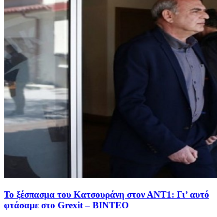
Το ξέσπασμα του Κατσουράνη στον ΑΝΤ1: Γι’ αυτό
φτάσαμε στο Grexit – ΒΙΝΤΕΟ