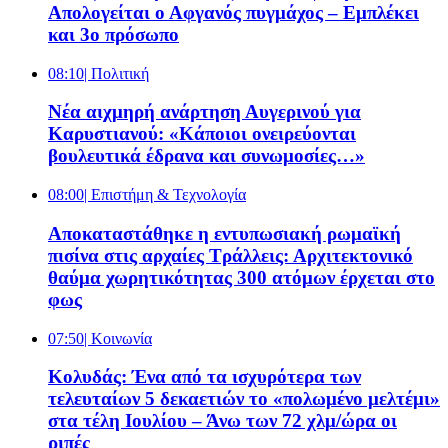
Απολογείται ο Αφγανός πυγμάχος – Εμπλέκει
και 3ο πρόσωπο
08:10
| Πολιτική
Νέα αιχμηρή ανάρτηση Αυγερινού για
Καρυστιανού: «Κάποιοι ονειρεύονται
βουλευτικά έδρανα και συνωμοσίες…»
08:00
| Επιστήμη & Τεχνολογία
Αποκαταστάθηκε η εντυπωσιακή ρωμαϊκή
πισίνα στις αρχαίες Τράλλεις: Αρχιτεκτονικό
θαύμα χωρητικότητας 300 ατόμων έρχεται στο
φως
07:50
| Κοινωνία
Κολυδάς: Ένα από τα ισχυρότερα των
τελευταίων 5 δεκαετιών το «πολωμένο μελτέμι»
στα τέλη Ιουλίου – Άνω των 72 χλμ/ώρα οι
ριπές