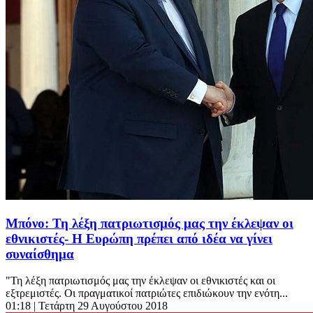
Μπόνο: Τη λέξη πατριωτισμός μας την έκλεψαν οι
εθνικιστές- Η Ευρώπη πρέπει από ιδέα να γίνει
συναίσθημα
"Τη λέξη πατριωτισμός μας την έκλεψαν οι εθνικιστές και οι
εξτρεμιστές. Οι πραγματικοί πατριώτες επιδιώκουν την ενότη...
01:18
| Τετάρτη 29 Αυγούστου 2018