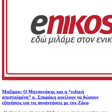
Μαξίμου: O Μητσοτάκης και η “ειδική
απεσταλμένη” κ. Σπυράκη οφείλουν να δώσουν
εξηγήσεις για τις συναντήσεις με τον Ζάεφ