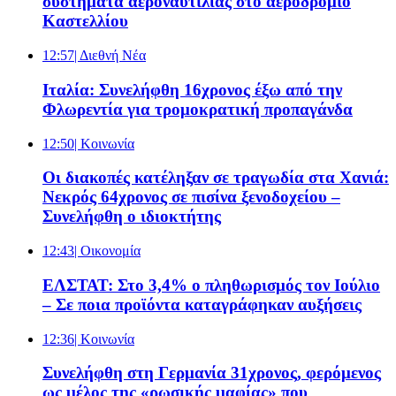
συστήματα αεροναυτιλίας στο αεροδρόμιο
Καστελλίου
12:57
| Διεθνή Νέα
Ιταλία: Συνελήφθη 16χρονος έξω από την
Φλωρεντία για τρομοκρατική προπαγάνδα
12:50
| Κοινωνία
Οι διακοπές κατέληξαν σε τραγωδία στα Χανιά:
Νεκρός 64χρονος σε πισίνα ξενοδοχείου –
Συνελήφθη ο ιδιοκτήτης
12:43
| Oικονομία
ΕΛΣΤΑΤ: Στο 3,4% ο πληθωρισμός τον Ιούλιο
– Σε ποια προϊόντα καταγράφηκαν αυξήσεις
12:36
| Κοινωνία
Συνελήφθη στη Γερμανία 31χρονος, φερόμενος
ως μέλος της «ρωσικής μαφίας» που