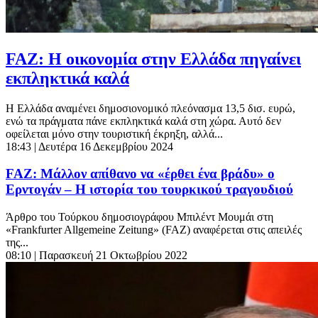
FAZ: Η οικονομία στην Ελλάδα πηγαίνει
εκπληκτικά καλά
Η Ελλάδα αναμένει δημοσιονομικό πλεόνασμα 13,5 δισ. ευρώ,
ενώ τα πράγματα πάνε εκπληκτικά καλά στη χώρα. Αυτό δεν
οφείλεται μόνο στην τουριστική έκρηξη, αλλά...
18:43
| Δευτέρα 16 Δεκεμβρίου 2024
FAZ: Μάλλον απίθανο να «έρθει ένα βράδυ» ο
Ερντογάν – Η ιστορία του τουρκικού τραγουδιού
Άρθρο του Τούρκου δημοσιογράφου Μπιλέντ Μουμάι στη
«Frankfurter Allgemeine Zeitung» (FAZ) αναφέρεται στις απειλές
της...
08:10
| Παρασκευή 21 Οκτωβρίου 2022