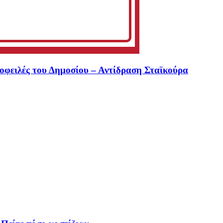
 οφειλές του Δημοσίου – Αντίδραση Σταϊκούρα