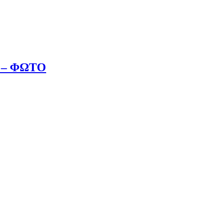
οί – ΦΩΤΟ