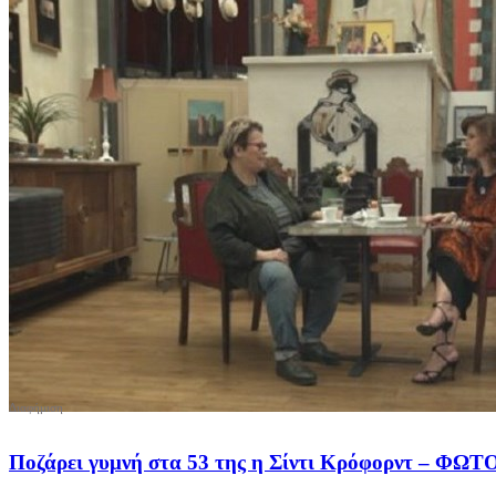
Ποζάρει γυμνή στα 53 της η Σίντι Κρόφορντ – ΦΩ