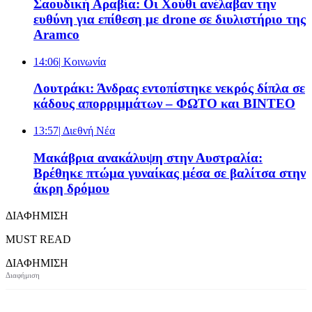
Σαουδική Αραβία: Οι Χούθι ανέλαβαν την
ευθύνη για επίθεση με drone σε διυλιστήριο της
Aramco
14:06
| Κοινωνία
Λουτράκι: Άνδρας εντοπίστηκε νεκρός δίπλα σε
κάδους απορριμμάτων – ΦΩΤΟ και ΒΙΝΤΕΟ
13:57
| Διεθνή Νέα
Μακάβρια ανακάλυψη στην Αυστραλία:
Βρέθηκε πτώμα γυναίκας μέσα σε βαλίτσα στην
άκρη δρόμου
ΔΙΑΦΗΜΙΣΗ
MUST READ
ΔΙΑΦΗΜΙΣΗ