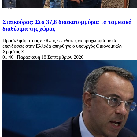
Σταϊκούρας: Στα 37,8 δισεκατομμύρια τα ταμειακά
διαθέσιμα της χώρας
Πρόσκληση στους διεθνείς επενδυτές να προχωρήσουν σε
επενδύσεις στην Ελλάδα απηύθηνε ο υπουργός Οικονομικών
Χρήστος Σ...
01:46
| Παρασκευή 18 Σεπτεμβρίου 2020