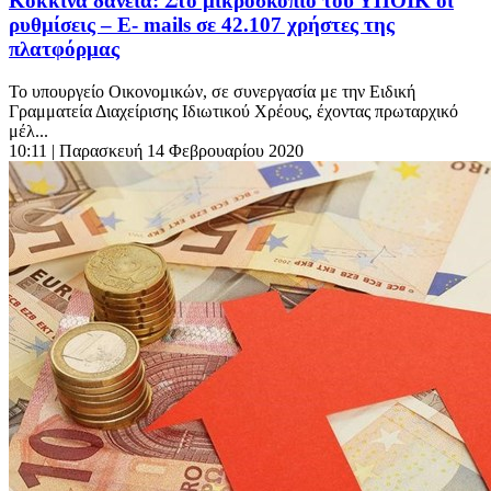
Κόκκινα δάνεια: Στο μικροσκόπιο του ΥΠΟΙΚ οι
ρυθμίσεις – E- mails σε 42.107 χρήστες της
πλατφόρμας
Το υπουργείο Οικονομικών, σε συνεργασία με την Ειδική
Γραμματεία Διαχείρισης Ιδιωτικού Χρέους, έχοντας πρωταρχικό
μέλ...
10:11
| Παρασκευή 14 Φεβρουαρίου 2020