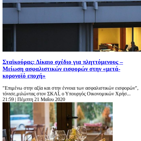
Σταϊκούρας: Δίκαιο σχέδιο για πληττόμενους –
Μείωση ασφαλιστικών εισφορών στην «μετά-
κορονοϊό εποχή»
"Eπιμένω στην αξία και στην έννοια των ασφαλιστικών εισφορών",
τόνισε,μιλώντας στον ΣΚΑΪ, ο Υπουργός Οικονομικών Χρήσ...
21:59
| Πέμπτη 21 Μαΐου 2020