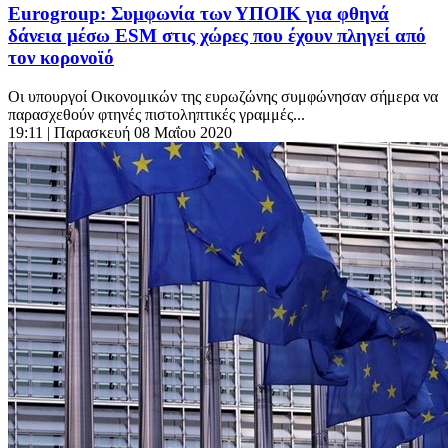
Eurogroup: Συμφωνία των ΥΠΟΙΚ για φθηνά
δάνεια μέσω ESM στις χώρες που έχουν πληγεί από
τον κορονοϊό
Οι υπουργοί Οικονομικών της ευρωζώνης συμφώνησαν σήμερα να
παρασχεθούν φτηνές πιστοληπτικές γραμμές...
19:11
| Παρασκευή 08 Μαΐου 2020