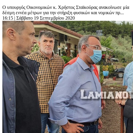
O υπουργός Οικονομικών κ. Χρήστος Σταϊκούρας ανακοίνωσε μία
δέσμη εννέα μέτρων για την στήριξη φυσικών και νομικών πρ...
16:15
| Σάββατο 19 Σεπτεμβρίου 2020