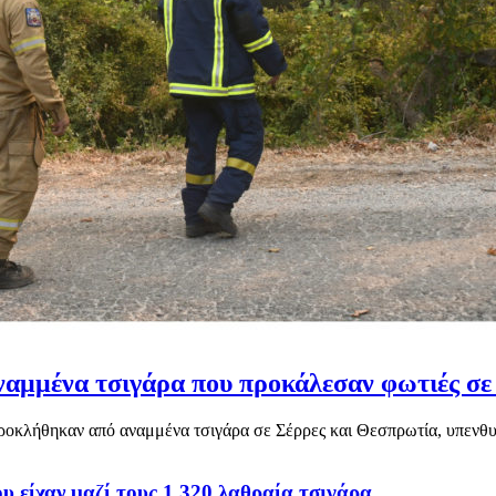
ναμμένα τσιγάρα που προκάλεσαν φωτιές σε
οκλήθηκαν από αναμμένα τσιγάρα σε Σέρρες και Θεσπρωτία, υπενθυμ
υ είχαν μαζί τους 1.320 λαθραία τσιγάρα