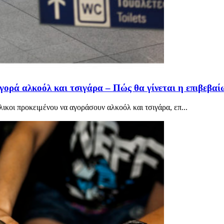
γορά αλκοόλ και τσιγάρα – Πώς θα γίνεται η επιβεβα
λικοι προκειμένου να αγοράσουν αλκοόλ και τσιγάρα, επ...