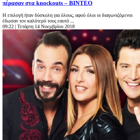
πέρασαν στα knockouts – ΒΙΝΤΕΟ
Η επιλογή ήταν δύσκολη για όλους, αφού όλοι οι διαγωνιζόμενοι
έδωσαν τον καλύτερό τους εαυτό ...
09:22
| Τετάρτη 14 Νοεμβρίου 2018