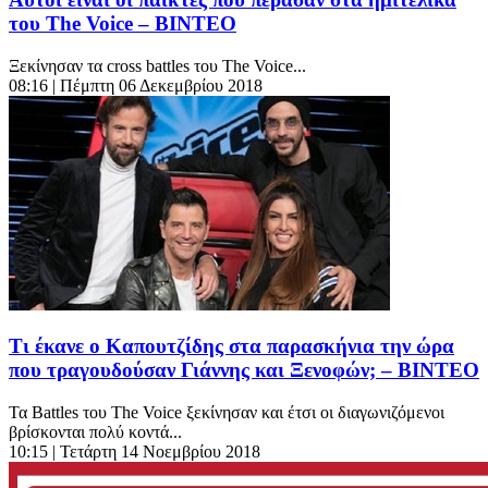
του The Voice – ΒΙΝΤΕΟ
Ξεκίνησαν τα cross battles του The Voice...
08:16
| Πέμπτη 06 Δεκεμβρίου 2018
Τι έκανε ο Καπουτζίδης στα παρασκήνια την ώρα
που τραγουδούσαν Γιάννης και Ξενοφών; – ΒΙΝΤΕΟ
Τα Battles του The Voice ξεκίνησαν και έτσι οι διαγωνιζόμενοι
βρίσκονται πολύ κοντά...
10:15
| Τετάρτη 14 Νοεμβρίου 2018