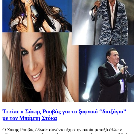
Τι είπε ο Σάκης Ρουβάς για το ξαφνικό “διαζύγιο”
με τον Μπάμπη Στόκα
Ο Σάκης Ρουβάς έδωσε συνέντευξη στην οποία μεταξύ άλλων