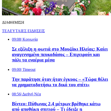
ΔΙΑΦΗΜΙΣΗ
ΤΕΛΕΥΤΑΙΕΣ ΕΙΔΗΣΕΙΣ
09:08
| Κοινωνία
Σε εξέλιξη η φωτιά στο Μουζάκι Ηλείας: Καίει
αναγεννημένο πευκοδάσος – Επιχειρούν και
πάλι τα εναέρια μέσα
09:00
| Timeout
Την παράτησε όταν ήταν έγκυος – «Τώρα θέλει
να χρηματοδοτήσω το δικό του σπίτι»
08:56
| Διεθνή Νέα
Βίντεο: Πύθωνας 2,4 μέτρων βρέθηκε κάτω
από αποθήκη σπιτιού – Τι έδειξε η