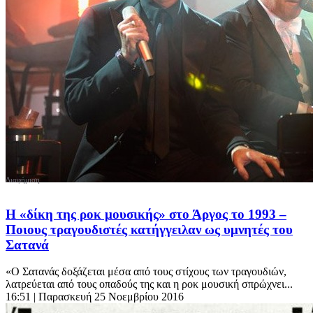
Η «δίκη της ροκ μουσικής» στο Άργος το 1993 –
Ποιους τραγουδιστές κατήγγειλαν ως υμνητές του
Σατανά
«Ο Σατανάς δοξάζεται μέσα από τους στίχους των τραγουδιών,
λατρεύεται από τους οπαδούς της και η ροκ μουσική σπρώχνει...
16:51
| Παρασκευή 25 Νοεμβρίου 2016