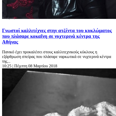
Γνωστοί καλλιτέχνες στην ατζέντα του κυκλώματος
που πλάσαρε κοκαΐνη σε νυχτερινά κέντρα της
Αθήνας
Πανικό έχει προκαλέσει στους καλλιτεχνικούς κύκλους η
εξάρθρωση σπείρας που πλάσαρε ναρκωτικά σε νυχτερινά κέντρα
της...
10:25
| Πέμπτη 08 Μαρτίου 2018