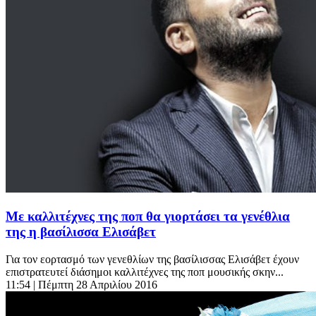
Με καλλιτέχνες της ποπ θα γιορτάσει τα γενέθλια
της η βασίλισσα Ελισάβετ
Για τον εορτασμό των γενεθλίων της βασίλισσας Ελισάβετ έχουν
επιστρατευτεί διάσημοι καλλιτέχνες της ποπ μουσικής σκην...
11:54
| Πέμπτη 28 Απριλίου 2016