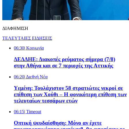
ΔΙΑΦΗΜΙΣΗ
ΤΕΛΕΥΤΑΙΕΣ ΕΙΔΗΣΕΙΣ
06:30
| Κοινωνία
ΔΕΔΔΗΕ: Διακοπές ρεύματος σήμερα (7/8)
στην Αθήνα και σε 7 περιοχές της Αττικής
06:20
| Διεθνή Νέα
Υεμένη: Τουλάχιστον 58 στρατιώτες νεκροί σε
επίθεση των Χούθι – Η φονικότερη επίθεση των
τελευταίων τεσσάρων ετών
06:15
| Timeout
Οπτική ψευδαίσθηση: Μόνο αν έχετε