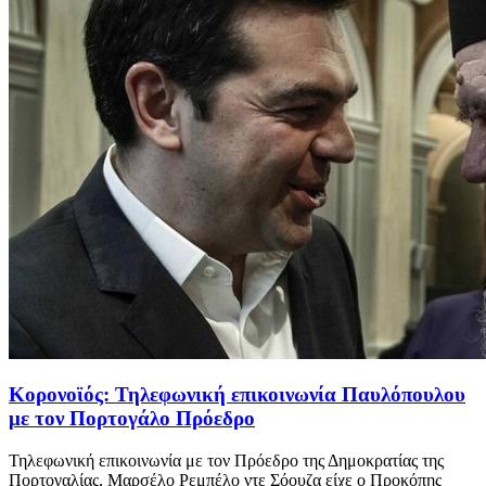
Κορονοϊός: Τηλεφωνική επικοινωνία Παυλόπουλου
με τον Πορτογάλο Πρόεδρο
Τηλεφωνική επικοινωνία με τον Πρόεδρο της Δημοκρατίας της
Πορτογαλίας, Μαρσέλο Ρεμπέλο ντε Σόουζα είχε ο Προκόπης