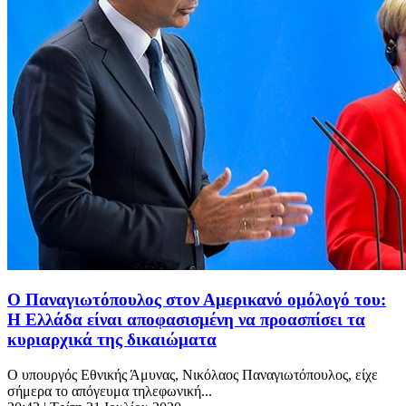
Ο Παναγιωτόπουλος στον Αμερικανό ομόλογό του:
Η Ελλάδα είναι αποφασισμένη να προασπίσει τα
κυριαρχικά της δικαιώματα
O υπουργός Εθνικής Άμυνας, Νικόλαος Παναγιωτόπουλος, είχε
σήμερα το απόγευμα τηλεφωνική...