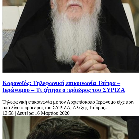
Κορονοϊός: Τηλεφωνική επικοινωνία Τσίπρα –
Ιερώνυμου – Τι ζήτησε ο πρόεδρος του ΣΥΡΙΖΑ
Τηλεφωνική επικοινωνία με τον Αρχιεπίσκοπο Ιερώνυμο είχε πριν
από λίγο ο πρόεδρος του ΣΥΡΙΖΑ, Αλέξης Τσίπρας...
13:58
| Δευτέρα 16 Μαρτίου 2020