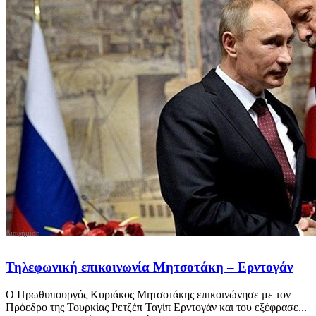
Τηλεφωνική επικοινωνία Μητσοτάκη – Ερντογάν
Ο Πρωθυπουργός Κυριάκος Μητσοτάκης επικοινώνησε με τον
Πρόεδρο της Τουρκίας Ρετζέπ Ταγίπ Ερντογάν και του εξέφρασε...