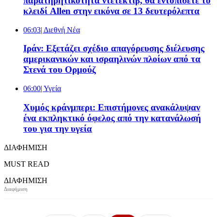
παρατηρητικότητα ντετέκτιβ, θα εντοπίσετε το
κλειδί Allen στην εικόνα σε 13 δευτερόλεπτα
06:03
| Διεθνή Νέα
Ιράν: Εξετάζει σχέδιο απαγόρευσης διέλευσης
αμερικανικών και ισραηλινών πλοίων από τα
Στενά του Ορμούζ
06:00
| Υγεία
Χυμός κράνμπερι: Επιστήμονες ανακάλυψαν
ένα εκπληκτικό όφελος από την κατανάλωσή
του για την υγεία
ΔΙΑΦΗΜΙΣΗ
MUST READ
ΔΙΑΦΗΜΙΣΗ