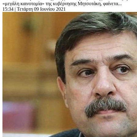
«μεγάλη καινοτομία» της κυβέρνησης Μητσοτάκη, φαίνετα...
15:34
| Τετάρτη 09 Ιουνίου 2021