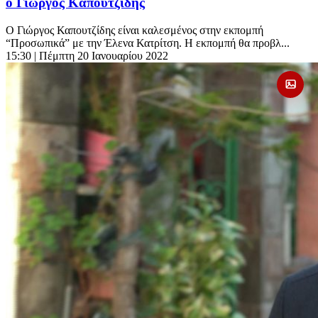
ο Γιώργος Καπουτζίδης
Ο Γιώργος Καπουτζίδης είναι καλεσμένος στην εκπομπή
“Προσωπικά” με την Έλενα Κατρίτση. Η εκπομπή θα προβλ...
15:30
| Πέμπτη 20 Ιανουαρίου 2022