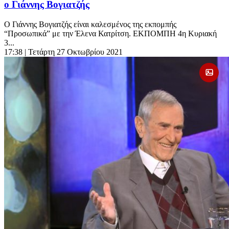
ο Γιάννης Βογιατζής
Ο Γιάννης Βογιατζής είναι καλεσμένος της εκπομπής
“Προσωπικά” με την Έλενα Κατρίτση. ΕΚΠΟΜΠΗ 4η Κυριακή
3...
17:38
| Τετάρτη 27 Οκτωβρίου 2021