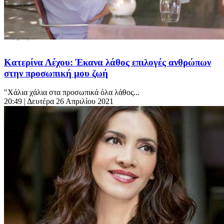
Κατερίνα Λέχου: Έκανα λάθος επιλογές ανθρώπων
στην προσωπική μου ζωή
"Χάλια χάλια στα προσωπικά όλα λάθος...
20:49
| Δευτέρα 26 Απριλίου 2021