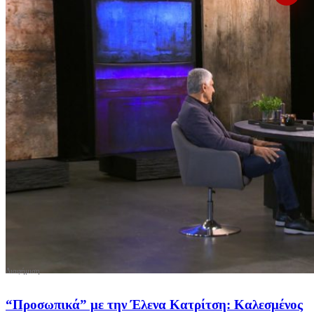
“Προσωπικά” με την Έλενα Κατρίτση: Καλεσμένος