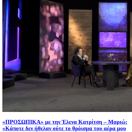
«ΠΡΟΣΩΠΙΚΑ» με την Έλενα Κατρίτση – Μαριώ:
«Κάποτε δεν ήθελαν ούτε το θρόισμα του αέρα μου