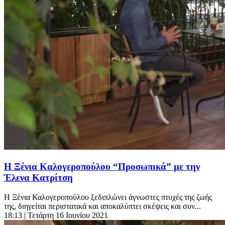
Η Ξένια Καλογεροπούλου “Προσωπικά” με την
Έλενα Κατρίτση
Η Ξένια Καλογεροπούλου ξεδιπλώνει άγνωστες πτυχές της ζωής
της, διηγείται περιστατικά και αποκαλύπτει σκέψεις και συν...
18:13
| Τετάρτη 16 Ιουνίου 2021