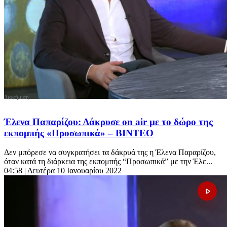
Έλενα Παπαρίζου: Δάκρυσε on air με το δώρο της
εκπομπής «Προσωπικά» – ΒΙΝΤΕΟ
Δεν μπόρεσε να συγκρατήσει τα δάκρυά της η Έλενα Παραρίζου,
όταν κατά τη διάρκεια της εκπομπής “Προσωπικά” με την Έλε...
04:58
| Δευτέρα 10 Ιανουαρίου 2022