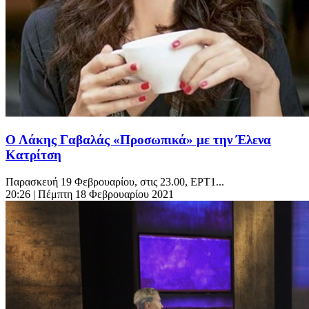
Ο Λάκης Γαβαλάς «Προσωπικά» με την Έλενα
Κατρίτση
Παρασκευή 19 Φεβρουαρίου, στις 23.00, ΕΡΤ1...
20:26
| Πέμπτη 18 Φεβρουαρίου 2021