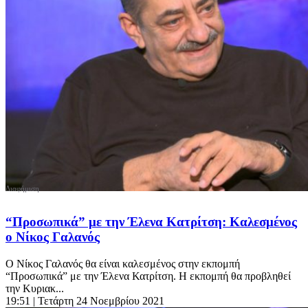
“Προσωπικά” με την Έλενα Κατρίτση: Καλεσμένος
ο Νίκος Γαλανός
Ο Νίκος Γαλανός θα είναι καλεσμένος στην εκπομπή
“Προσωπικά” με την Έλενα Κατρίτση. Η εκπομπή θα προβληθεί
την Κυριακ...
19:51
| Τετάρτη 24 Νοεμβρίου 2021