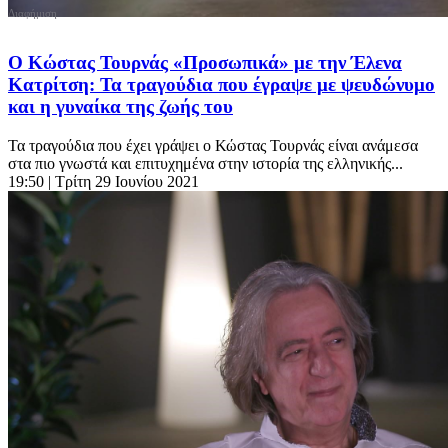
Ο Κώστας Τουρνάς «Προσωπικά» με την Έλενα
Κατρίτση: Τα τραγούδια που έγραψε με ψευδώνυμο
και η γυναίκα της ζωής του
Τα τραγούδια που έχει γράψει ο Κώστας Τουρνάς είναι ανάμεσα
στα πιο γνωστά και επιτυχημένα στην ιστορία της ελληνικής...
19:50
| Τρίτη 29 Ιουνίου 2021