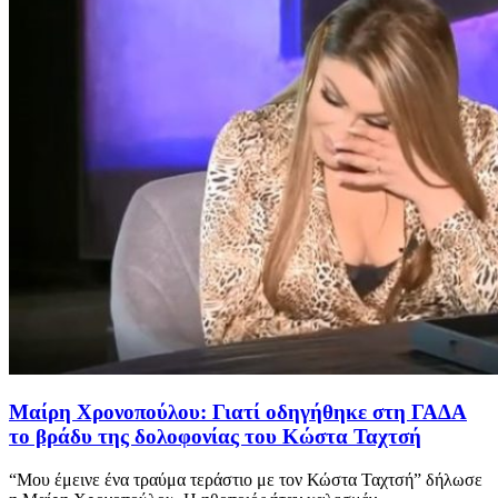
Μαίρη Χρονοπούλου: Γιατί οδηγήθηκε στη ΓΑΔΑ
το βράδυ της δολοφονίας του Κώστα Ταχτσή
“Μου έμεινε ένα τραύμα τεράστιο με τον Κώστα Ταχτσή” δήλωσε