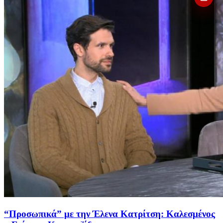
“Προσωπικά” με την Έλενα Κατρίτση: Καλεσμένος