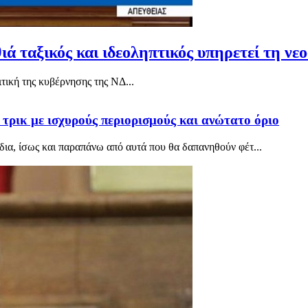
ά ταξικός και ιδεοληπτικός υπηρετεί τη ν
τική της κυβέρνησης της ΝΔ...
τρικ με ισχυρούς περιορισμούς και ανώτατο όριο
δια, ίσως και παραπάνω από αυτά που θα δαπανηθούν φέτ...