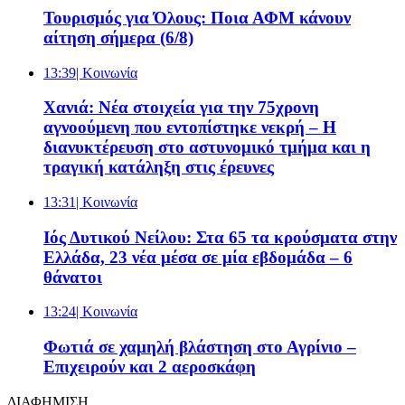
Τουρισμός για Όλους: Ποια ΑΦΜ κάνουν
αίτηση σήμερα (6/8)
13:39
| Κοινωνία
Χανιά: Νέα στοιχεία για την 75χρονη
αγνοούμενη που εντοπίστηκε νεκρή – Η
διανυκτέρευση στο αστυνομικό τμήμα και η
τραγική κατάληξη στις έρευνες
13:31
| Κοινωνία
Ιός Δυτικού Νείλου: Στα 65 τα κρούσματα στην
Ελλάδα, 23 νέα μέσα σε μία εβδομάδα – 6
θάνατοι
13:24
| Κοινωνία
Φωτιά σε χαμηλή βλάστηση στο Αγρίνιο –
Επιχειρούν και 2 αεροσκάφη
ΔΙΑΦΗΜΙΣΗ