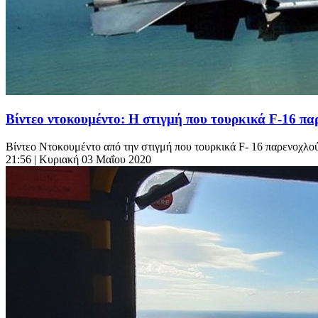
Βίντεο ντοκουμέντο: Η στιγμή που τουρκικά F-16 πα
Βίντεο Ντοκουμέντο από την στιγμή που τουρκικά F- 16 παρενοχλού
21:56
| Κυριακή 03 Μαΐου 2020