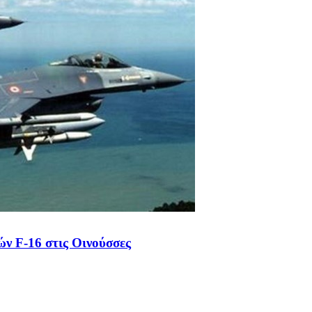
ν F-16 στις Οινούσσες