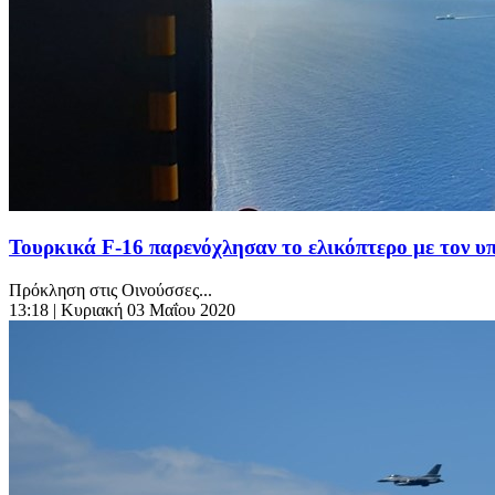
Τουρκικά F-16 παρενόχλησαν το ελικόπτερο με τον 
Πρόκληση στις Οινούσσες...
13:18
| Κυριακή 03 Μαΐου 2020