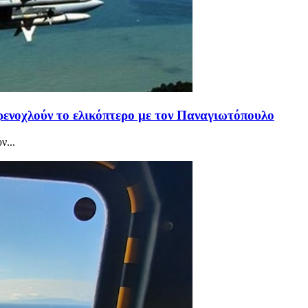
ρενοχλούν το ελικόπτερο με τον Παναγιωτόπουλο
ν...