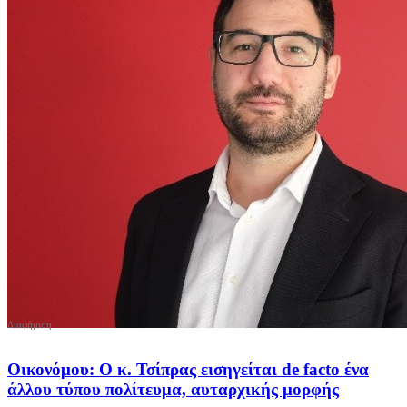
Οικονόμου: Ο κ. Τσίπρας εισηγείται de facto ένα
άλλου τύπου πολίτευμα, αυταρχικής μορφής