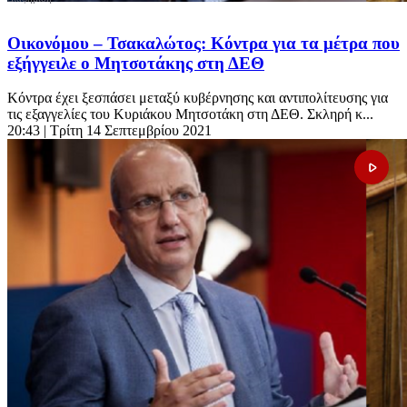
Οικονόμου – Τσακαλώτος: Κόντρα για τα μέτρα που
εξήγγειλε ο Μητσοτάκης στη ΔΕΘ
Κόντρα έχει ξεσπάσει μεταξύ κυβέρνησης και αντιπολίτευσης για
τις εξαγγελίες του Κυριάκου Μητσοτάκη στη ΔΕΘ. Σκληρή κ...
20:43
| Τρίτη 14 Σεπτεμβρίου 2021