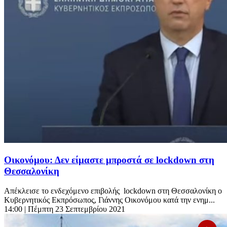
Οικονόμου: Δεν είμαστε μπροστά σε lockdown στη
Θεσσαλονίκη
Απέκλεισε το ενδεχόμενο επιβολής lockdown στη Θεσσαλονίκη ο
Κυβερνητικός Εκπρόσωπος, Γιάννης Οικονόμου κατά την ενημ...
14:00
| Πέμπτη 23 Σεπτεμβρίου 2021