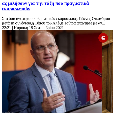
ας μιλήσουν για την τάξη που πραγματικά
εκπροσωπούν
Στα όσα ανέφερε ο κυβερνητικός εκπρόσωπος, Γιάννης Οικονόμου
μετά τη συνέντευξή Τύπου του Αλέξη Τσίπρα απάντησε με αν...
22:21
| Κυριακή 19 Σεπτεμβρίου 2021