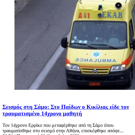
Σεισμός στη Σάμο: Στο Παίδων ο Κικίλιας είδε τον
τραυματισμένο 14χρονο μαθητή
Τον 14χρονο Ερρίκο που μεταφέρθηκε από τη Σάμο όπου
τραυματίσθηκε στο σεισμό στην Αθήνα, επισκέφθηκε απόψε...