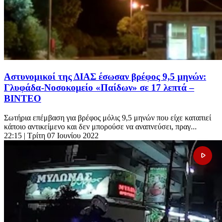
Αστυνομικοί της ΔΙΑΣ έσωσαν βρέφος 9,5 μηνών:
Γλυφάδα-Νοσοκομείο «Παίδων» σε 17 λεπτά –
BINTEO
Σωτήρια επέμβαση για βρέφος μόλις 9,5 μηνών που είχε καταπιεί
κάποιο αντικείμενο και δεν μπορούσε να αναπνεύσει, πραγ...
22:15
| Τρίτη 07 Ιουνίου 2022