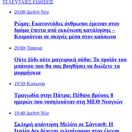
ΤΕΛΕΥΤΑΙΕΣ ΕΙΔΗΣΕΙΣ
20:08
| Διεθνή Νέα
Ρώμη: Εκατοντάδες άνθρωποι έμειναν στον
δρόμο έπειτα από εκκένωση κατάληψης –
Κοιμούνται σε σκηνές μέσα στον καύσωνα
20:00
| Timeout
Ούτε ξύδι ούτε μαγειρική σόδα: Το προϊόν του
μπάνιου που θα σας βοηθήσει να διώξετε τα
μυρμήγκια
19:50
| Κοινωνία
Τραγωδία στην Πάτρα: Πέθανε βρέφος 8
ημερών που νοσηλευόταν στη ΜΕΘ Νεογνών
19:48
| Διεθνή Νέα
Σκληρή απάντηση Μελόνι σε Σάντσεθ: Η
Ιταλία δεν δέχεται τελεσίγραφα στον έλεγχο