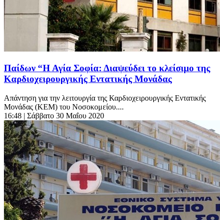
Παίδων “Η Αγία Σοφία: Διαψεύδει το κλείσιμο της
Καρδιοχειρουργικής Εντατικής Μονάδας
Απάντηση για την λειτουργία της Καρδιοχειρουργικής Εντατικής
Μονάδας (ΚΕΜ) του Νοσοκομείου....
16:48
| Σάββατο 30 Μαΐου 2020