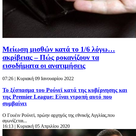
Μείωση μισθών κατά το 1/6 λόγω…
ακρίβειας – Πώς ροκανίζουν τα
εισοδήματα οι ανατιμήσεις
07:26
| Κυριακή 09 Ιανουαρίου 2022
Το ξέσπασμα του Ρούνεϊ κατά της κυβέρνησης και
της Premier League: Είναι ντροπή αυτό που
συμβαίνει
Ο Γουέιν Ρούνεϊ, πρώην αρχηγός της εθνικής Αγγλίας,που
αγωνίζεται...
16:13
| Κυριακή 05 Απριλίου 2020