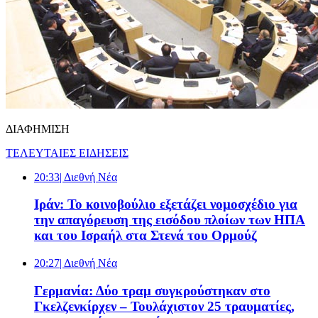
ΔΙΑΦΗΜΙΣΗ
ΤΕΛΕΥΤΑΙΕΣ ΕΙΔΗΣΕΙΣ
20:33
| Διεθνή Νέα
Ιράν: To κοινοβούλιο εξετάζει νομοσχέδιο για
την απαγόρευση της εισόδου πλοίων των ΗΠΑ
και του Ισραήλ στα Στενά του Ορμούζ
20:27
| Διεθνή Νέα
Γερμανία: Δύο τραμ συγκρούστηκαν στο
Γκελζενκίρχεν – Τουλάχιστον 25 τραυματίες,