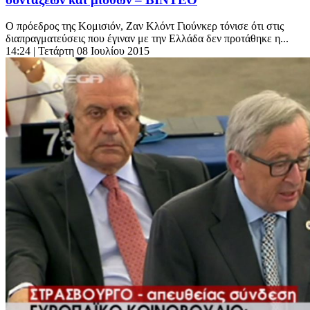
Ο πρόεδρος της Κομισιόν, Ζαν Κλόντ Γιούνκερ τόνισε ότι στις
διαπραγματεύσεις που έγιναν με την Ελλάδα δεν προτάθηκε η...
14:24
| Τετάρτη 08 Ιουλίου 2015