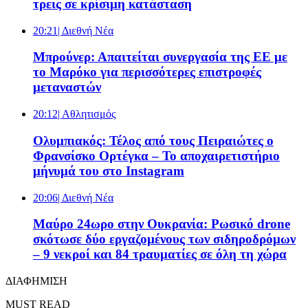
τρεις σε κρίσιμη κατάσταση
20:21
| Διεθνή Νέα
Μπρούνερ: Απαιτείται συνεργασία της ΕΕ με
το Μαρόκο για περισσότερες επιστροφές
μεταναστών
20:12
| Αθλητισμός
Ολυμπιακός: Τέλος από τους Πειραιώτες ο
Φρανσίσκο Ορτέγκα – Το αποχαιρετιστήριο
μήνυμά του στο Instagram
20:06
| Διεθνή Νέα
Μαύρο 24ωρο στην Ουκρανία: Ρωσικό drone
σκότωσε δύο εργαζομένους των σιδηροδρόμων
– 9 νεκροί και 84 τραυματίες σε όλη τη χώρα
ΔΙΑΦΗΜΙΣΗ
MUST READ