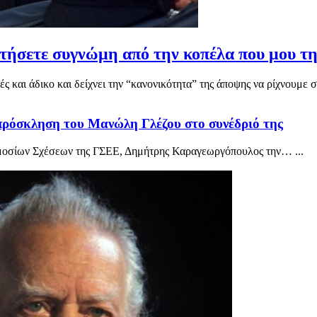
ήσετε συγνώμη από την κοπέλα που μου τη
ές και άδικο και δείχνει την “κανονικότητα” της άποψης να ρίχνουμε σ
ρόσκληση του Μανώλη Γλέζου στο συνέδριό της
ημοσίων Σχέσεων της ΓΣΕΕ, Δημήτρης Καραγεωργόπουλος την… ...