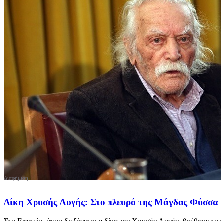
Δίκη Χρυσής Αυγής: Στο πλευρό της Μάγδας Φύσσα
Στο Εφετείο, όπου διεξάγεται η δίκη της Χρυσής Αυγής, βρέθηκε το