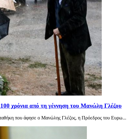
100 χρόνια από τη γέννηση του Μανώλη Γλέζου
αταθήκη που άφησε ο Μανώλης Γλέζος, η Πρόεδρος του Ευρω...