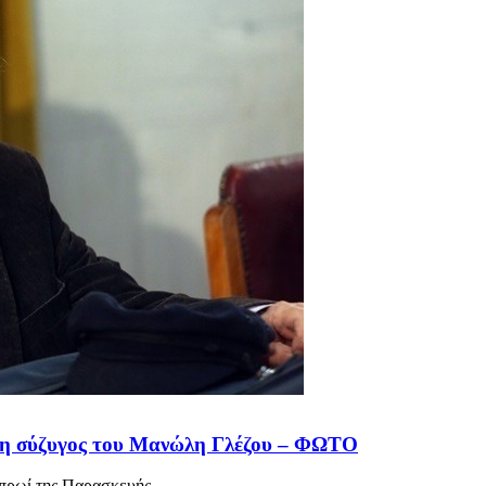
 η σύζυγος του Μανώλη Γλέζου – ΦΩΤΟ
 πρωί της Παρασκευής,,,