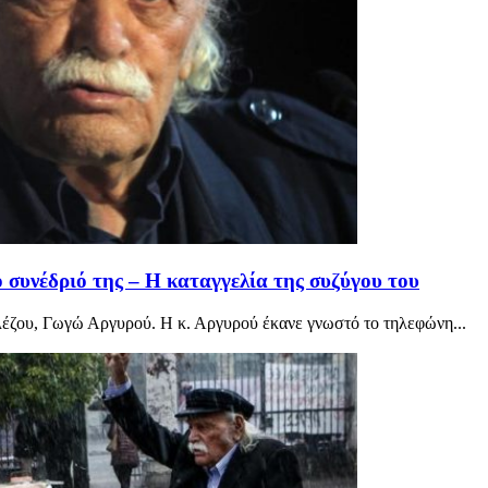
υνέδριό της – Η καταγγελία της συζύγου του
έζου, Γωγώ Αργυρού. Η κ. Αργυρού έκανε γνωστό το τηλεφώνη...