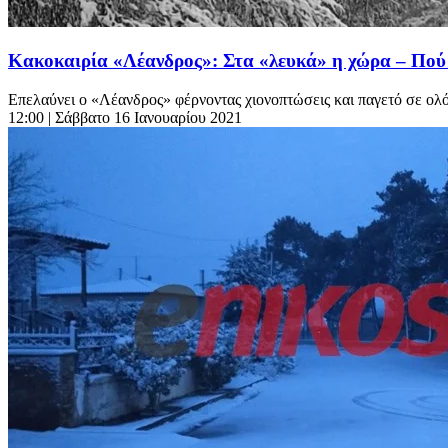
Κακοκαιρία «Λέανδρος»: Στα «λευκά» η χώρα – Πού εί
Επελαύνει ο «Λέανδρος» φέρνοντας χιονοπτώσεις και παγετό σε ολό
12:00
| Σάββατο 16 Ιανουαρίου 2021