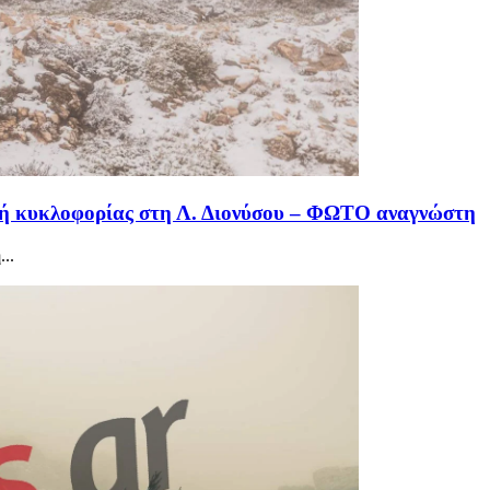
πή κυκλοφορίας στη Λ. Διονύσου – ΦΩΤΟ αναγνώστη
..