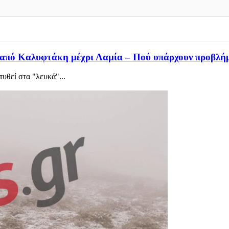
 από Καλυφτάκη μέχρι Λαμία – Πού υπάρχουν προβλή
υθεί στα "λευκά"...