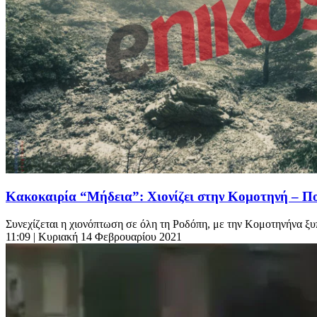
Κακοκαιρία “Μήδεια”: Χιονίζει στην Κομοτηνή – Πο
Συνεχίζεται η χιονόπτωση σε όλη τη Ροδόπη, με την Κομοτηνήνα ξυπ
11:09
| Κυριακή 14 Φεβρουαρίου 2021