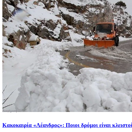
Κακοκαιρία «Λέανδρος»: Ποιοι δρόμοι είναι κλειστοί