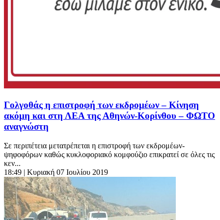
Γολγοθάς η επιστροφή των εκδρομέων – Κίνηση
ακόμη και στη ΛΕΑ της Αθηνών-Κορίνθου – ΦΩΤΟ
αναγνώστη
Σε περιπέτεια μετατρέπεται η επιστροφή των εκδρομέων-
ψηφοφόρων καθώς κυκλοφοριακό κομφούζιο επικρατεί σε όλες τις
κεν...
18:49
| Κυριακή 07 Ιουλίου 2019