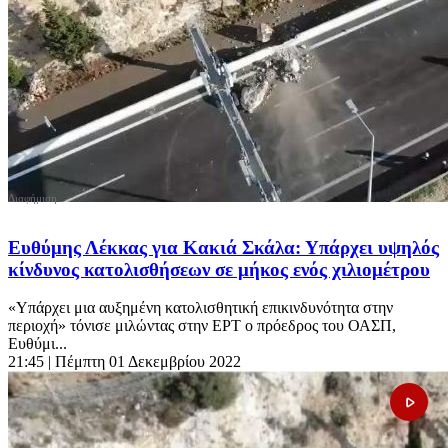
Ευθύμης Λέκκας για Κακιά Σκάλα: Υπάρχει υψηλός
κίνδυνος κατολισθήσεων σε μήκος ενός χιλιομέτρου
«Yπάρχει μια αυξημένη κατολισθητική επικινδυνότητα στην
περιοχή» τόνισε μιλώντας στην ΕΡΤ o πρόεδρος του ΟΑΣΠ,
Ευθύμι...
21:45
| Πέμπτη 01 Δεκεμβρίου 2022