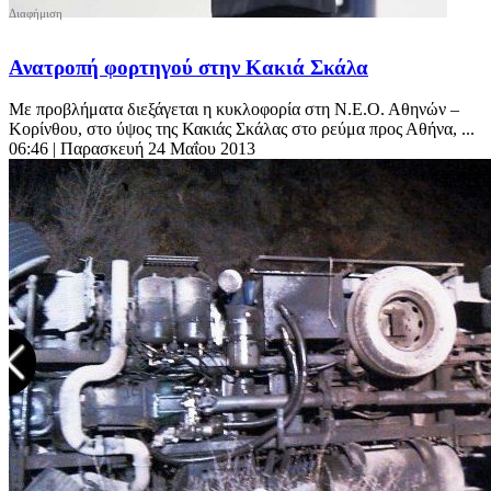
Ανατροπή φορτηγού στην Κακιά Σκάλα
Με προβλήματα διεξάγεται η κυκλοφορία στη Ν.Ε.Ο. Αθηνών –
Κορίνθου, στο ύψος της Κακιάς Σκάλας στο ρεύμα προς Αθήνα, ...
06:46
| Παρασκευή 24 Μαΐου 2013