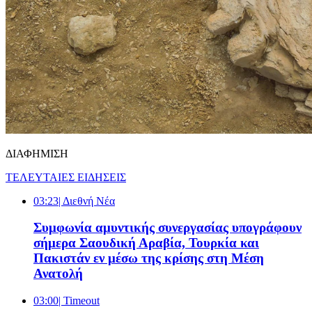
ΔΙΑΦΗΜΙΣΗ
ΤΕΛΕΥΤΑΙΕΣ ΕΙΔΗΣΕΙΣ
03:23
| Διεθνή Νέα
Συμφωνία αμυντικής συνεργασίας υπογράφουν
σήμερα Σαουδική Αραβία, Τουρκία και
Πακιστάν εν μέσω της κρίσης στη Μέση
Ανατολή
03:00
| Timeout