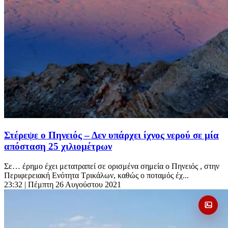
Στέρεψε ο Πηνειός – Δεν υπάρχει ίχνος νερού σε μία
απόσταση 25 χιλιομέτρων
Σε… έρημο έχει μετατραπεί σε ορισμένα σημεία ο Πηνειός , στην
Περιφερειακή Ενότητα Τρικάλων, καθώς ο ποταμός έχ...
23:32
| Πέμπτη 26 Αυγούστου 2021