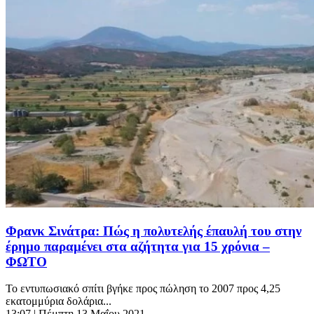
Φρανκ Σινάτρα: Πώς η πολυτελής έπαυλή του στην
έρημο παραμένει στα αζήτητα για 15 χρόνια –
ΦΩΤΟ
Το εντυπωσιακό σπίτι βγήκε προς πώληση το 2007 προς 4,25
εκατομμύρια δολάρια...
13:07
| Πέμπτη 13 Μαΐου 2021