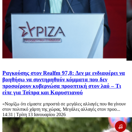
Ραγκούσης στον Realfm 97,8: Δεν με ενδιαφέρει να
βοηθήσω να συντηρηθούν κόμματα που δεν
προσφέρουν κυβερνώσα προοπτική στον λαό – Tι
είπε για Τσίπρα και Καρυστιανού
«Νομίζω ότι είμαστε μπροστά σε μεγάλες αλλαγές που θα γίνουν
στον πολιτικό χάρτη της χώρας. Μεγάλες αλλαγές στον προο...
14:31
| Τρίτη 13 Ιανουαρίου 2026