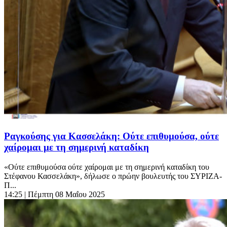
Ραγκούσης για Κασσελάκη: Ούτε επιθυμούσα, ούτε
χαίρομαι με τη σημερινή καταδίκη
«Ούτε επιθυμούσα ούτε χαίρομαι με τη σημερινή καταδίκη του
Στέφανου Κασσελάκη», δήλωσε ο πρώην βουλευτής του ΣΥΡΙΖΑ-
Π...
14:25
| Πέμπτη 08 Μαΐου 2025