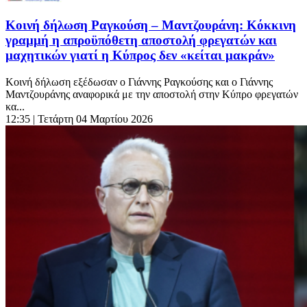
Κοινή δήλωση Ραγκούση – Μαντζουράνη: Κόκκινη
γραμμή η απροϋπόθετη αποστολή φρεγατών και
μαχητικών γιατί η Κύπρος δεν «κείται μακράν»
Κοινή δήλωση εξέδωσαν ο Γιάννης Ραγκούσης και ο Γιάννης
Μαντζουράνης αναφορικά με την αποστολή στην Κύπρο φρεγατών
κα...
12:35
| Τετάρτη 04 Μαρτίου 2026