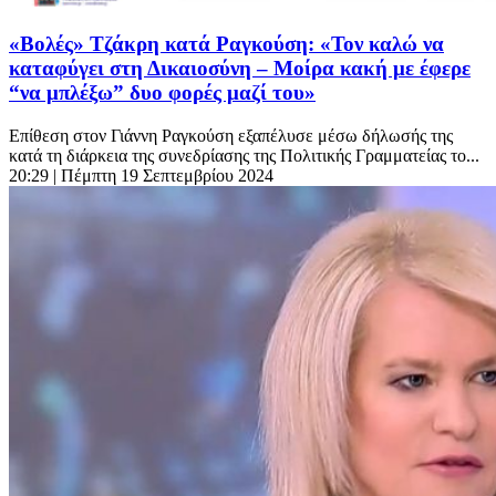
«Βολές» Τζάκρη κατά Ραγκούση: «Τον καλώ να
καταφύγει στη Δικαιοσύνη – Mοίρα κακή με έφερε
“να μπλέξω” δυο φορές μαζί του»
Επίθεση στον Γιάννη Ραγκούση εξαπέλυσε μέσω δήλωσής της
κατά τη διάρκεια της συνεδρίασης της Πολιτικής Γραμματείας το...
20:29
| Πέμπτη 19 Σεπτεμβρίου 2024