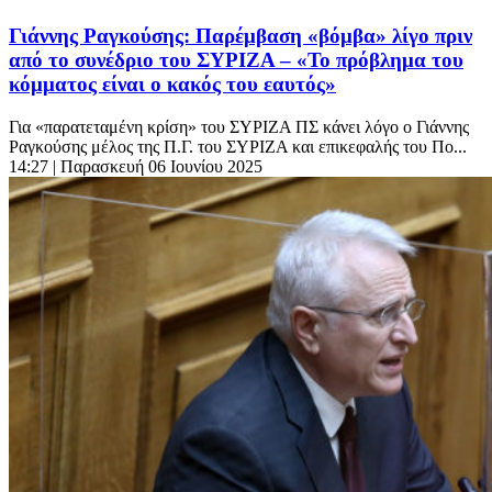
Γιάννης Ραγκούσης: Παρέμβαση «βόμβα» λίγο πριν
από το συνέδριο του ΣΥΡΙΖΑ – «Το πρόβλημα του
κόμματος είναι ο κακός του εαυτός»
Για «παρατεταμένη κρίση» του ΣΥΡΙΖΑ ΠΣ κάνει λόγο ο Γιάννης
Ραγκούσης μέλος της Π.Γ. του ΣΥΡΙΖΑ και επικεφαλής του Πο...
14:27
| Παρασκευή 06 Ιουνίου 2025