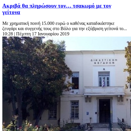
Ακριβά θα πληρώσουν τον… τσακωμό με τον
γείτονα
Με χρηματική ποινή 15.000 ευρώ ο καθένας καταδικάστηκε
ζευγάρι και συγγενής τους στο Βόλο για την εξύβριση γείτονά το...
10:28
| Πέμπτη 17 Ιανουαρίου 2019