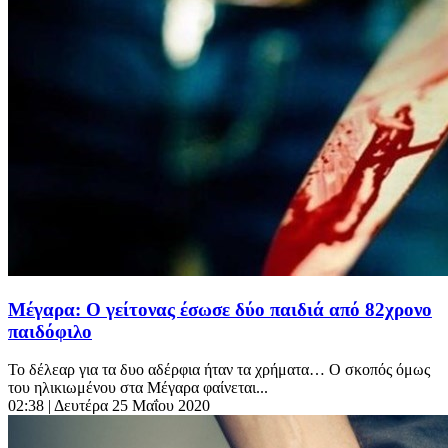
Μέγαρα: Ο γείτονας έσωσε δύο παιδιά από 82χρονο
παιδόφιλο
Το δέλεαρ για τα δυο αδέρφια ήταν τα χρήματα… Ο σκοπός όμως
του ηλικιωμένου στα Μέγαρα φαίνεται...
02:38
| Δευτέρα 25 Μαΐου 2020