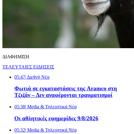
ΔΙΑΦΗΜΙΣΗ
ΤΕΛΕΥΤΑΙΕΣ ΕΙΔΗΣΕΙΣ
05:47
| Διεθνή Νέα
Φωτιά σε εγκαταστάσεις της Aramco στη
Τζιζάν – Δεν αναφέρονται τραυματισμοί
05:38
| Media & Τηλεοπτικά Νέα
Οι αθλητικές εφημερίδες 9/8/2026
05:32
| Media & Τηλεοπτικά Νέα