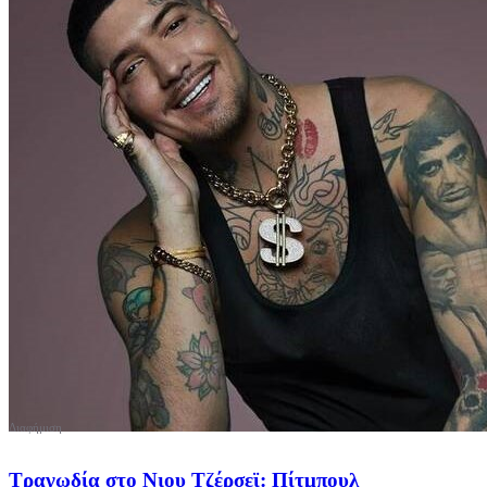
Τραγωδία στο Νιου Τζέρσεϊ: Πίτμπουλ