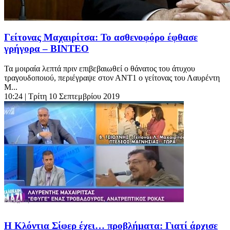
Γείτονας Μαχαιρίτσα: Το ασθενοφόρο έφθασε
γρήγορα – ΒΙΝΤΕΟ
Τα μοιραία λεπτά πριν επιβεβαιωθεί ο θάνατος του άτυχου
τραγουδοποιού, περιέγραψε στον ΑΝΤ1 ο γείτονας του Λαυρέντη
Μ...
10:24
| Τρίτη 10 Σεπτεμβρίου 2019
Η Κλόντια Σίφερ έχει… προβλήματα: Γιατί άρχισε