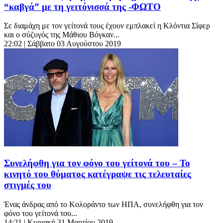
“καβγά” με τη γειτόνισσά της -ΦΩΤΟ
Σε διαμάχη με τον γείτονά τους έχουν εμπλακεί η Κλόντια Σίφερ
και ο σύζυγός της Μάθιου Βόγκαν...
22:02
| Σάββατο 03 Αυγούστου 2019
Συνελήφθη για τον φόνο του γείτονά του – Το
κινητό του θύματος κατέγραψε τις τελευταίες
στιγμές του
Ένας άνδρας από το Κολοράντο των ΗΠΑ, συνελήφθη για τον
φόνο του γείτονά του...
14:21
| Κυριακή 31 Μαρτίου 2019