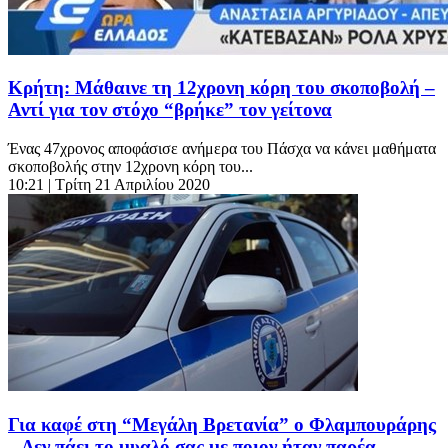
Κρήτη: Μάθαινε τη 12χρονη κόρη του σκοποβολή –
Αντί για τον στόχο “βρήκε” τον γείτονα
Ένας 47χρονος αποφάσισε ανήμερα του Πάσχα να κάνει μαθήματα
σκοποβολής στην 12χρονη κόρη του...
10:21
| Τρίτη 21 Απριλίου 2020
Για καφέ στη “Μεγάλη Βρετανία” ο Φλαμπουράρης
– Δεν πάει το μυαλό σας με ποιον ήταν παρέα