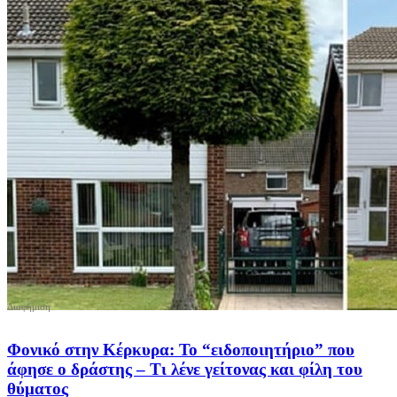
Φονικό στην Κέρκυρα: Το “ειδοποιητήριο” που
άφησε ο δράστης – Τι λένε γείτονας και φίλη του
θύματος