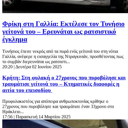
Φρίκη στη Γαλλία: Εκτέλεσε τον Τυνήσιο
γείτονά του – Ερευνάται ως ρατσιστικό
έγκλημα
Τυνήσιος έπεσε νεκρός από τα πυρά ενός γείτονά του στη νότια
Γαλλία, ανέφερε η εισαγγελία της Ντραγκινιάν, προσθέτοντας πως
το συμβάν διερευνάται ως ρατσιστι...
20:20
| Δευτέρα 02 Ιουνίου 2025
Κρήτη: Στη φυλακή ο 27χρονος που πυροβόλησε και
τραυμάτισε γείτονά του – Κτηματικές διαφορές η
αιτία του επεισοδίου
Προφυλακιστέος για απόπειρα ανθρωποκτονίας κρίθηκε ο
27χρονος που πυροβόλησε και τραυμάτισε έναν 33χρονο στο
Ηράκλειο...
17:56
| Παρασκευή 14 Μαρτίου 2025