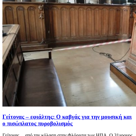
Γείτονας – εφιάλτης: Ο καβγάς για την μουσική και
ο πισώπλατος πυροβολισμός
Γείτονας… από την κόλαση στην Φλόριντα των ΗΠΑ. Ο 31χρονος