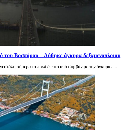
νό του Βοσπόρου – Λύθηκε άγκυρα δεξαμενόπλοιου
εστάλη σήμερα το πρωί έπειτα από συμβάν με την άγκυρα ε...