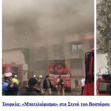
Τουρκία: «Μποτιλιάρισμα» στο Στενό του Βοσπόρου 