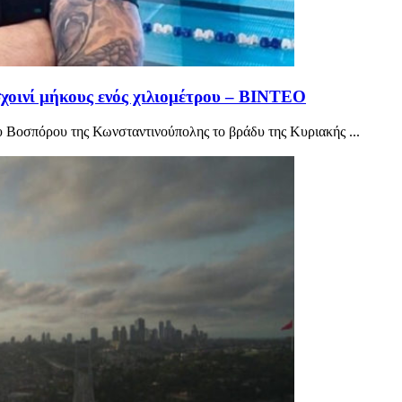
χοινί μήκους ενός χιλιομέτρου – ΒΙΝΤΕΟ
υ Βοσπόρου της Κωνσταντινούπολης το βράδυ της Κυριακής ...