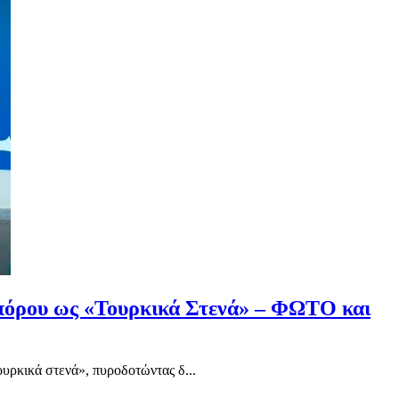
σπόρου ως «Τουρκικά Στενά» – ΦΩΤΟ και
υρκικά στενά», πυροδοτώντας δ...