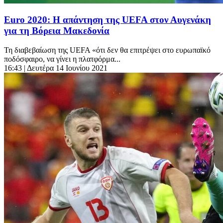
Euro 2020: Η απάντηση της UEFA στον Αυγενάκη
για τη Βόρεια Μακεδονία
Τη διαβεβαίωση της UEFA «ότι δεν θα επιτρέψει στο ευρωπαϊκό
ποδόσφαιρο, να γίνει η πλατφόρμα...
16:43
| Δευτέρα 14 Ιουνίου 2021