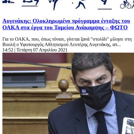
Αυγενάκης: Ολοκληρωμένο πρόγραμμα ένταξης του
ΟΑΚΑ στα έργα του Ταμείου Ανάκαμψης – ΦΩΤΟ
Για το ΟΑΚΑ, που, όπως τόνισε, γίνεται ξανά "στολίδι" μίλησε στη
Βουλή ο Υφυπουργός Αθλητισμού Λευτέρης Αυγενάκης, απ...
14:52
| Τετάρτη 07 Απριλίου 2021