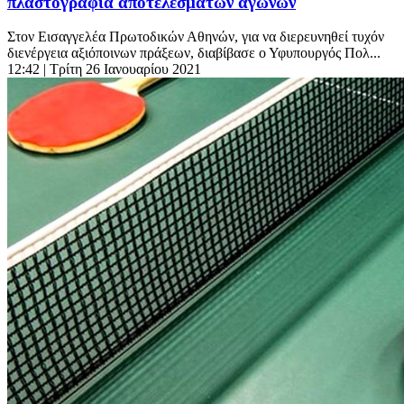
πλαστογραφία αποτελεσμάτων αγώνων
Στον Εισαγγελέα Πρωτοδικών Αθηνών, για να διερευνηθεί τυχόν
διενέργεια αξιόποινων πράξεων, διαβίβασε ο Υφυπουργός Πολ...
12:42
| Τρίτη 26 Ιανουαρίου 2021