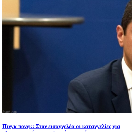
Πινγκ πονγκ: Στον εισαγγελέα οι καταγγελίες για