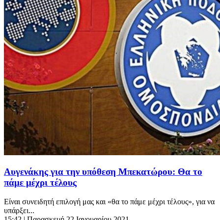
Αυγενάκης για την υπόθεση Μπεκατώρου: Θα το
πάμε μέχρι τέλους
Είναι συνειδητή επιλογή μας και «θα το πάμε μέχρι τέλους», για να
υπάρξει...
15:42
| Παρασκευή 22 Ιανουαρίου 2021