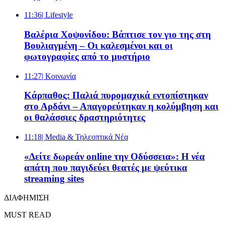
11:36
| Lifestyle
Βαλέρια Χοψονίδου: Βάπτισε τον γιο της στη
Βουλιαγμένη – Οι καλεσμένοι και οι
φωτογραφίες από το μυστήριο
11:27
| Κοινωνία
Κάρπαθος: Παλιά πυρομαχικά εντοπίστηκαν
στο Αρδάνι – Απαγορεύτηκαν η κολύμβηση και
οι θαλάσσιες δραστηριότητες
11:18
| Media & Τηλεοπτικά Νέα
«Δείτε δωρεάν online την Οδύσσεια»: Η νέα
απάτη που παγιδεύει θεατές με ψεύτικα
streaming sites
ΔΙΑΦΗΜΙΣΗ
MUST READ