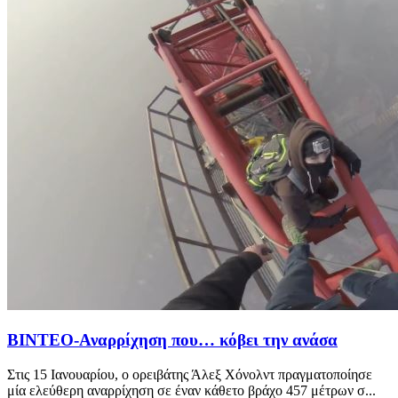
ΒΙΝΤΕΟ-Αναρρίχηση που… κόβει την ανάσα
Στις 15 Ιανουαρίου, ο ορειβάτης Άλεξ Χόνολντ πραγματοποίησε
μία ελεύθερη αναρρίχηση σε έναν κάθετο βράχο 457 μέτρων σ...