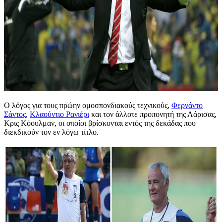
Ο λόγος για τους πρώην ομοσπονδιακούς τεχνικούς,
Φερνάντο
Σάντος
,
Κλαούντιο Ρανιέρι
και τον άλλοτε προπονητή της Λάρισας,
Κρις Κόουλμαν, οι οποίοι βρίσκονται εντός της δεκάδας που
διεκδικούν τον εν λόγω τίτλο.