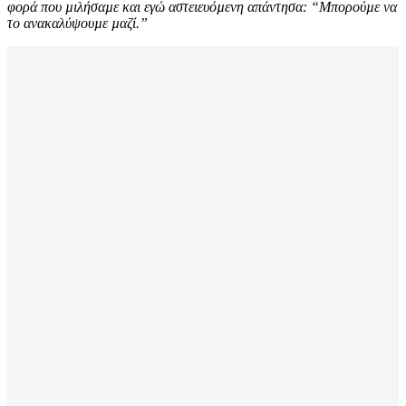
φορά που µιλήσαµε και εγώ αστειευόµενη απάντησα: “Μπορούµε να
το ανακαλύψουµε µαζί.”