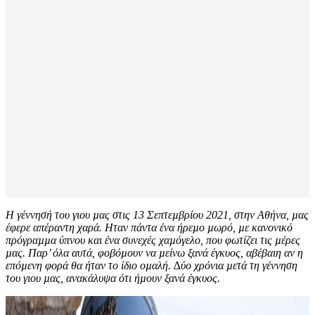
Η γέννησή του γιου µας στις 13 Σεπτεµβρίου 2021, στην Αθήνα, µας
έφερε απέραντη χαρά. Ηταν πάντα ένα ήρεµο µωρό, µε κανονικό
πρόγραµµα ύπνου και ένα συνεχές χαµόγελο, που φωτίζει τις µέρες
µας. Παρ’ όλα αυτά, φοβόµουν να µείνω ξανά έγκυος, αβέβαιη αν η
επόµενη φορά θα ήταν το ίδιο οµαλή. ∆ύο χρόνια µετά τη γέννηση
του γιου µας, ανακάλυψα ότι ήµουν ξανά έγκυος.