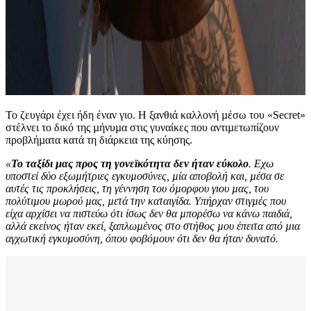
Το ζευγάρι έχει ήδη έναν γιο. Η ξανθιά καλλονή µέσω του «Secret»
στέλνει το δικό της µήνυµα στις γυναίκες που αντιµετωπίζουν
προβλήµατα κατά τη διάρκεια της κύησης.
«
Το ταξίδι µας προς τη γονεϊκότητα δεν ήταν εύκολο
. Εχω
υποστεί δύο εξωµήτριες εγκυµοσύνες, µία αποβολή και, µέσα σε
αυτές τις προκλήσεις, τη γέννηση του όµορφου γιου µας, του
πολύτιµου µωρού µας, µετά την καταιγίδα. Υπήρχαν στιγµές που
είχα αρχίσει να πιστεύω ότι ίσως δεν θα µπορέσω να κάνω παιδιά,
αλλά εκείνος ήταν εκεί, ξαπλωµένος στο στήθος µου έπειτα από µια
αγχωτική εγκυµοσύνη, όπου φοβόµουν ότι δεν θα ήταν δυνατό.