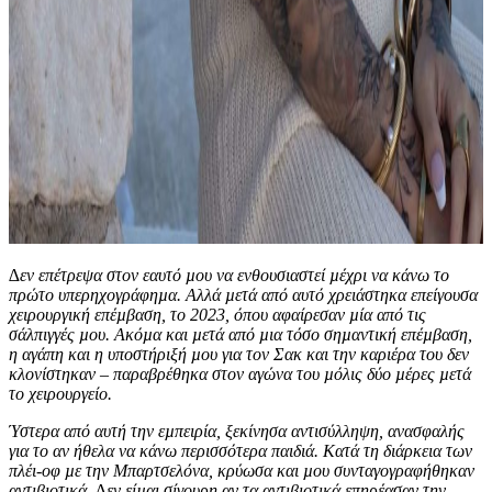
∆εν επέτρεψα στον εαυτό µου να ενθουσιαστεί µέχρι να κάνω το
πρώτο υπερηχογράφηµα. Αλλά µετά από αυτό χρειάστηκα επείγουσα
χειρουργική επέµβαση, το 2023, όπου αφαίρεσαν µία από τις
σάλπιγγές µου. Ακόµα και µετά από µια τόσο σηµαντική επέµβαση,
η αγάπη και η υποστήριξή µου για τον Σακ και την καριέρα του δεν
κλονίστηκαν – παραβρέθηκα στον αγώνα του µόλις δύο µέρες µετά
το χειρουργείο.
Ύστερα από αυτή την εµπειρία, ξεκίνησα αντισύλληψη, ανασφαλής
για το αν ήθελα να κάνω περισσότερα παιδιά. Κατά τη διάρκεια των
πλέι-οφ µε την Μπαρτσελόνα, κρύωσα και µου συνταγογραφήθηκαν
αντιβιοτικά. ∆εν είµαι σίγουρη αν τα αντιβιοτικά επηρέασαν την