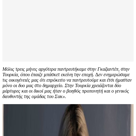
Μόλις τρεις µήνες αργότερα παντρευτήκαµε στην Γκαζιαντέπ, στην
Τουρκία, όπου έπαιζε µπάσκετ εκείνη την εποχή. ∆εν ενηµερώσαµε
τις οικογένειές µας ότι επρόκειτο να παντρευτούµε και έτσι ήµασταν
µόνο οι δυο µας στο δηµαρχείο. Στην Τουρκία χρειάζονται δύο
µάρτυρες και οι δικοί µας ήταν ο βοηθός προπονητή και ο γενικός
διευθυντής της οµάδας του Σακ».