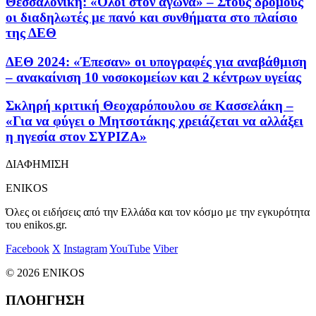
Θεσσαλονίκη: «Όλοι στον αγώνα» – Στους δρόμους
οι διαδηλωτές με πανό και συνθήματα στο πλαίσιο
της ΔΕΘ
ΔΕΘ 2024: «Έπεσαν» οι υπογραφές για αναβάθμιση
– ανακαίνιση 10 νοσοκομείων και 2 κέντρων υγείας
Σκληρή κριτική Θεοχαρόπουλου σε Κασσελάκη –
«Για να φύγει ο Μητσοτάκης χρειάζεται να αλλάξει
η ηγεσία στον ΣΥΡΙΖΑ»
ΔΙΑΦΗΜΙΣΗ
ENIKOS
Όλες οι ειδήσεις από την Ελλάδα και τον κόσμο με την εγκυρότητα
του enikos.gr.
Facebook
X
Instagram
YouTube
Viber
© 2026 ENIKOS
ΠΛΟΗΓΗΣΗ