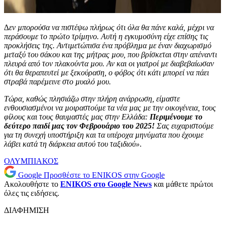
∆εν µπορούσα να πιστέψω πλήρως ότι όλα θα πάνε καλά, µέχρι να
περάσουµε το πρώτο τρίµηνο. Αυτή η εγκυµοσύνη είχε επίσης τις
προκλήσεις της. Αντιµετώπισα ένα πρόβληµα µε έναν διαχωρισµό
µεταξύ του σάκου και της µήτρας µου, που βρίσκεται στην απέναντι
πλευρά από τον πλακούντα µου. Αν και οι γιατροί µε διαβεβαίωσαν
ότι θα θεραπευτεί µε ξεκούραση, ο φόβος ότι κάτι µπορεί να πάει
στραβά παρέµεινε στο µυαλό µου.
Τώρα, καθώς πλησιάζω στην πλήρη ανάρρωση, είµαστε
ενθουσιασµένοι να µοιραστούµε τα νέα µας µε την οικογένεια, τους
φίλους και τους θαυµαστές µας στην Ελλάδα:
Περιµένουµε το
δεύτερο παιδί µας τον Φεβρουάριο του 2025!
Σας ευχαριστούµε
για τη συνεχή υποστήριξη και τα υπέροχα µηνύµατα που έχουµε
λάβει κατά τη διάρκεια αυτού του ταξιδιού»
.
ΟΛΥΜΠΙΑΚΟΣ
Google
Προσθέστε το ENIKOS στην Google
Ακολουθήστε το
ENIKOS στο Google News
και μάθετε πρώτοι
όλες τις ειδήσεις.
ΔΙΑΦΗΜΙΣΗ