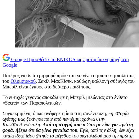
Google
Προσθέστε το ENIKOS ως προτιμώμενη πηγή στη
Google
Πατέρας για δεύτερη φορά πρόκειται να γίνει ο μπασκετμπολίστας
του
Ολυμπιακού
, Σακίλ ΜακΚίσικ, καθώς η καλλονή σύζυγός του
Μπερίλ είναι έγκυος στο δεύτερο παιδί τους.
Το ευτυχές γεγονός αποκάλυψε η Μπερίλ μιλώντας στο ένθετο
«Secret» των Παραπολιτικών.
Συγκεκριμένα, όπως ανέφερε η ίδια στη συνέντευξη,
«η ιστορία
αγάπης µας ξεκίνησε πριν από πεντέµισι χρόνια στην
Κωνσταντινούπολη.
Από τη στιγµή που ο Σακ µε είδε για πρώτη
φορά, ήξερε ότι θα γίνω γυναίκα του
. Εγώ, από την άλλη, δεν είχα
καµία ιδέα! Μου ζήτησε το µέγεθος του δαχτυλιδιού µου την πρώτη