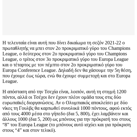
Η τελευταία είναι αυτή που δίνει δικαίωμα τη σεζόν 2021-22 ο
πρωταθλητής να μπει στον 2ο προκριματικό γύρο του Champions
League, ο δεύτερος στον 2ο προκριματικό γύρο του Champions
League, ο τρίτος στον 3ο προκριματικό γύρο του Europa League
και ο τέταρτος με τον πέμπτο στον 2ο προκριματικό γύρο του
Europa Conference League. Δηλαδή δεν θα χάσουμε την 5η θέση,
που έχουμε έως τώρα, ενώ θα έχουμε συμμετοχή και στο Europa
League.
Η απόσταση από την Τσεχία είναι, λοιπόν, αυτή τη στιγμή 1200
πόντοι, αλλά οι Τσέχοι δεν έχουν πλέον ομάδα τους στις δύο
ευρωπαϊκές διοργανώσεις. Αν ο Ολυμπιακός αποκλείσει με δύο
νίκες τη Γουλβς θα καρπωθεί συνολικά 1000 πόντους, αφού εκτός
από τους 4000 μέσα στο γήπεδο (δια 5, 800), έχει λαμβάνειν και
άλλους 1000 (δια 5, 200) ως μπόνους για την πρόκρισή του στους
“8” του Europa League (το μπόνους αυτό ισχύει και για πρόκριση
στους “4” και στον τελικό).