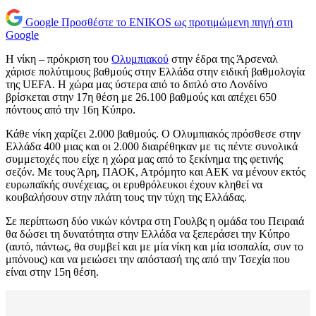
Google
Προσθέστε το ENIKOS ως προτιμώμενη πηγή στη
Google
Η νίκη – πρόκριση του
Ολυμπιακού
στην έδρα της Άρσεναλ
χάρισε πολύτιμους βαθμούς στην Ελλάδα στην ειδική βαθμολογία
της UEFA. Η χώρα μας ύστερα από το διπλό στο Λονδίνο
βρίσκεται στην 17η θέση με 26.100 βαθμούς και απέχει 650
πόντους από την 16η Κύπρο.
Κάθε νίκη χαρίζει 2.000 βαθμούς. Ο Ολυμπιακός πρόσθεσε στην
Ελλάδα 400 μιας και οι 2.000 διαιρέθηκαν με τις πέντε συνολικά
συμμετοχές που είχε η χώρα μας από το ξεκίνημα της φετινής
σεζόν. Με τους Άρη, ΠΑΟΚ, Ατρόμητο και ΑΕΚ να μένουν εκτός
ευρωπαϊκής συνέχειας, οι ερυθρόλευκοι έχουν κληθεί να
κουβαλήσουν στην πλάτη τους την τύχη της Ελλάδας.
Σε περίπτωση δύο νικών κόντρα στη Γουλβς η ομάδα του Πειραιά
θα δώσει τη δυνατότητα στην Ελλάδα να ξεπεράσει την Κύπρο
(αυτό, πάντως, θα συμβεί και με μία νίκη και μία ισοπαλία, συν το
μπόνους) και να μειώσει την απόστασή της από την Τσεχία που
είναι στην 15η θέση.