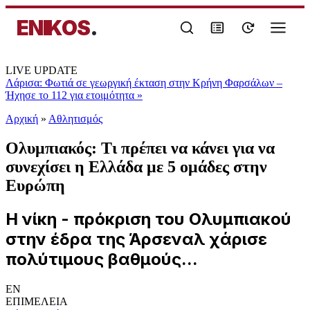
ENIKOS
.
LIVE UPDATE
Λάρισα: Φωτιά σε γεωργική έκταση στην Κρήνη Φαρσάλων –
Ήχησε το 112 για ετοιμότητα
»
Αρχική
»
Αθλητισμός
Ολυμπιακός: Τι πρέπει να κάνει για να
συνεχίσει η Ελλάδα με 5 ομάδες στην
Ευρώπη
Η νίκη - πρόκριση του Ολυμπιακού
στην έδρα της Άρσεναλ χάρισε
πολύτιμους βαθμούς...
EN
ΕΠΙΜΕΛΕΙΑ