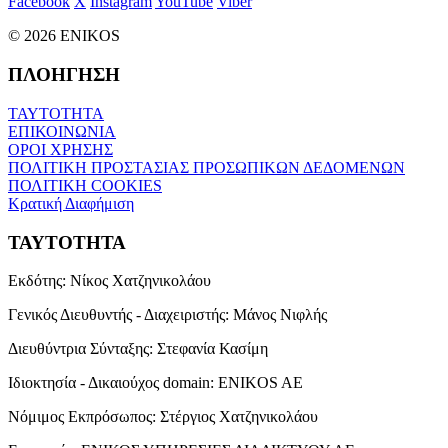
Facebook
X
Instagram
YouTube
Viber
© 2026 ENIKOS
ΠΛΟΗΓΗΣΗ
ΤΑΥΤΟΤΗΤΑ
ΕΠΙΚΟΙΝΩΝΙΑ
ΟΡΟΙ ΧΡΗΣΗΣ
ΠΟΛΙΤΙΚΗ ΠΡΟΣΤΑΣΙΑΣ ΠΡΟΣΩΠΙΚΩΝ ΔΕΔΟΜΕΝΩΝ
ΠΟΛΙΤΙΚΗ COOKIES
Κρατική Διαφήμιση
ΤΑΥΤΟΤΗΤΑ
Εκδότης:
Νίκος Χατζηνικολάου
Γενικός Διευθυντής - Διαχειριστής:
Μάνος Νιφλής
Διευθύντρια Σύνταξης:
Στεφανία Κασίμη
Ιδιοκτησία - Δικαιούχος domain:
ENIKOS AE
Νόμιμος Εκπρόσωπος:
Στέργιος Χατζηνικολάου