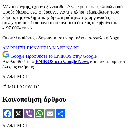
Μέχρι στιγμής, έχουν εξιχνιασθεί -33- περιπτώσεις κλοπών από
ιερούς Ναούς, ενώ οι έρευνες για την πλήρη εξακρίβωση τους
εύρους της εγκληματικής δραστηριότητας της οργάνωσης
συνεχίζονται. Το παράνομο οικονομικό όφελος υπερβαίνει τις
-197.000- ευρώ
Οι συλληφθέντες οδηγούνται στην αρμόδια εισαγγελική Αρχή.
ΔΙΑΡΡΗΞΗ
ΕΚΚΛΗΣΙΑ
ΚΑΡΕ ΚΑΡΕ
Google
Προσθέστε το ENIKOS στην Google
Ακολουθήστε το
ENIKOS στο Google News
και μάθετε πρώτοι
όλες τις ειδήσεις.
ΔΙΑΦΗΜΙΣΗ
ΜΟΙΡΑΣΟΥ ΤΟ
Κοινοποίηση άρθρου
Facebook
X
Viber
WhatsApp
Email
Μοιραστείτε
ΔΙΑΦΗΜΙΣΗ