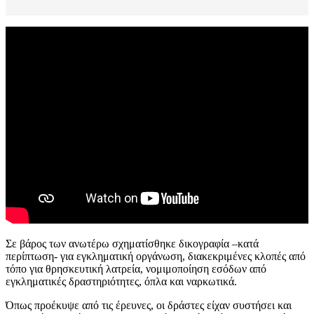
Σε βάρος των ανωτέρω σχηματίσθηκε δικογραφία –κατά
περίπτωση- για εγκληματική οργάνωση, διακεκριμένες κλοπές από
τόπο για θρησκευτική λατρεία, νομιμοποίηση εσόδων από
εγκληματικές δραστηριότητες, όπλα και ναρκωτικά.
Όπως προέκυψε από τις έρευνες, οι δράστες είχαν συστήσει και