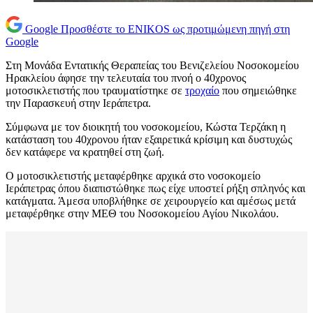
Google
Προσθέστε το ENIKOS ως προτιμώμενη πηγή στη
Google
Στη Μονάδα Εντατικής Θεραπείας του Βενιζελείου Νοσοκομείου
Ηρακλείου άφησε την τελευταία του πνοή ο 40χρονος
μοτοσικλετιστής που τραυματίστηκε σε
τροχαίο
που σημειώθηκε
την Παρασκευή στην Ιεράπετρα.
Σύμφωνα με τον διοικητή του νοσοκομείου, Κώστα Τερζάκη η
κατάσταση του 40χρονου ήταν εξαιρετικά κρίσιμη και δυστυχώς
δεν κατάφερε να κρατηθεί στη ζωή.
Ο μοτοσικλετιστής μεταφέρθηκε αρχικά στο νοσοκομείο
Ιεράπετρας όπου διαπιστώθηκε πως είχε υποστεί ρήξη σπληνός και
κατάγματα. Άμεσα υποβλήθηκε σε χειρουργείο και αμέσως μετά
μεταφέρθηκε στην ΜΕΘ του Νοσοκομείου Αγίου Νικολάου.