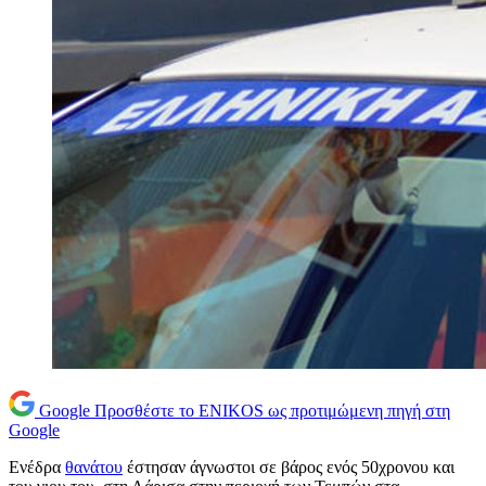
Google
Προσθέστε το ENIKOS ως προτιμώμενη πηγή στη
Google
Ενέδρα
θανάτου
έστησαν άγνωστοι σε βάρος ενός 50χρονου και