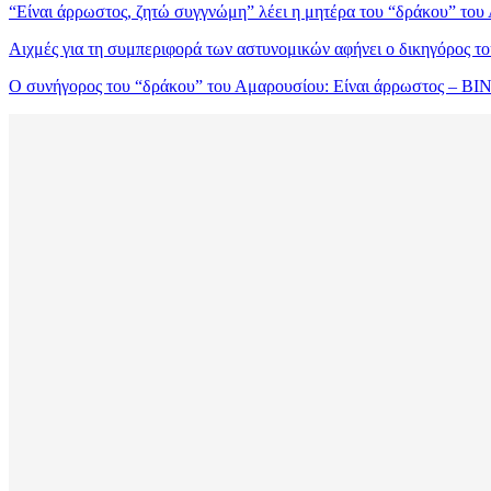
“Είναι άρρωστος, ζητώ συγγνώμη” λέει η μητέρα του “δράκου” τ
Αιχμές για τη συμπεριφορά των αστυνομικών αφήνει ο δικηγόρος 
Ο συνήγορος του “δράκου” του Αμαρουσίου: Είναι άρρωστος – Β