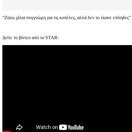
“Ζητώ χίλια συγγνώμη για τις κοπέλες, αλλά δεν το έκανε επίτηδες”
Δείτε το βίντεο από το STAR: