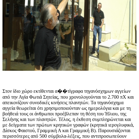
Στον ίδιο χώρο εκτίθενται α��τίγραφα τηγανόσχημων αγγείων
από την Αγία Φωτιά Σητείας, που χρονολογούνται το 2.700 πΧ και
απεικονίζουν συνοδικές κινήσεις πλανητών. Τα τηγανόσχημα
αγγεία θεωρείται ότι χρησιμοποιούνταν ως ημερολόγια και με τη
βοήθειά τους οι άνθρωποι προέβλεπαν τη θέση του Ήλιου, της
Σελήνης και των πλανητών. Τέλος, η έκθεση συμπληρώνεται και
με δείγματα των πρώτων κρητικών γραφών (κρητικά ιερογλυφικά,
Δίσκος Φαιστού, Γραμμική Α και Γραμμική Β). Παρουσιάζονται
περισσότερες από 500 σύμβολα-λέξεις, που αντιπροσωπεύουν