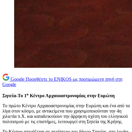
Google
Προσθέστε το ENIKOS ως προτιμώμενη πηγή στη
Google
ο
Σητεία-Το 1
Κέντρο Αρχαιοαστρονομίας στην Ευρώπη
Το πρώτο Κέντρο Αρχαιοαστρονομίας στην Ευρώπη και ένα από τα
λίγα στον κόσμο, με αντικείμενα που χρησιμοποιούνταν την 4η
χιλιετία π.Χ. και καταδεικνύουν την άρρηκτη σχέση του ελληνικού
πολιτισμού με τις επιστήμες, λειτουργεί στη Σητεία της Κρήτης.
Το Κέντρο στεγάζεται σε περίπτερο του δήμου Σητείας, στο λιμάνι.