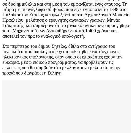
σε δύο ημικύκλια και στη μέση του εμφανίζεται ένας σταυρός. Τη
μήτρα με τα ανάγλυφα σύμβολα, που είχε εντοπιστεί το 1898 στο
Παλαίκαστρο Σητείας και φιλοξενείται στο Αρχαιολογικό Μουσείο
Ηρακλείου, μελέτησε ο ερευνητής αιγαιακών γραφών, Μηνάς
Τσικριτσής, και συμπέρανε ότι το μινωικό αντικείμενο προηγήθηκε
του «Μηχανισμού των Αντικυθήρων» κατά 1.400 χρόνια και
αποτελεί τον πρώτο αναλογικό υπολογιστή.
Στο περίπτερο του δήμου Σητείας, δίπλα στο αντίγραφο του
μινωικού αυτού υπολογιστή έχει τοποθετηθεί ένας σύγχρονος
ηλεκτρονικός υπολογιστής, στον οποίο οι επισκέπτες έχουν την
ευκαιρία, μέσω ειδικού προγράμματος, να προβλέψουν τις
εκλείψεις που θα συμβούν στο μέλλον και να μελετήσουν την
τροχιά που διαγράφει η Σελήνη.