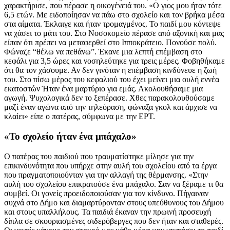
χαρακτήρισε, που πέρασε η οικογένειά του. «Ο γιος μου ήταν τότε
6,5 ετών. Με ειδοποίησαν να πάω στο σχολείο και τον βρήκα μέσα
στα αίματα. Έκλαιγε και ήταν τρομαγμένος. Το παιδί μου κόντεψε
να χάσει το μάτι του. Στο Νοσοκομείο πέρασε από αξονική και μας
είπαν ότι πρέπει να μεταφερθεί στο Ιπποκράτειο. Πονούσε πολύ.
Φώναζε “θέλω να πεθάνω”. Έκανε μια λεπτή επέμβαση στο
κεφάλι για 3,5 ώρες και νοσηλεύτηκε για τρεις μέρες. Φοβηθήκαμε
ότι θα τον χάσουμε. Αν δεν γινόταν η επέμβαση κινδύνευε η ζωή
του. Στο πίσω μέρος του κεφαλιού του έχει μείνει μια ουλή εννέα
εκατοστών Ήταν ένα μαρτύριο για εμάς. Ακολουθήσαμε μια
αγωγή. Ψυχολογικά δεν το ξεπέρασε. Χθες παρακολουθούσαμε
μαζί έναν αγώνα από την τηλεόραση, φώναξα γκολ και άρχισε να
κλαίει» είπε ο πατέρας, σύμφωνα με την ΕΡΤ.
«Το σχολείο ήταν ένα μπάχαλο»
Ο πατέρας του παιδιού που τραυματίστηκε μίλησε για την
επικινδυνότητα που υπήρχε στην αυλή του σχολείου από τα έργα
που πραγματοποιούνταν για την αλλαγή της θέρμανσης. «Στην
αυλή του σχολείου επικρατούσε ένα μπάχαλο. Σαν να ξέραμε τι θα
συμβεί. Οι γονείς προειδοποιούσαν για τον κίνδυνο. Πήγαιναν
συχνά στο Δήμο και διαμαρτύρονταν στους υπεύθυνους του Δήμου
και στους υπαλλήλους. Τα παιδιά έκαναν την πρωινή προσευχή
δίπλα σε σκουριασμένες σιδερόβεργες που δεν ήταν και σταθερές.