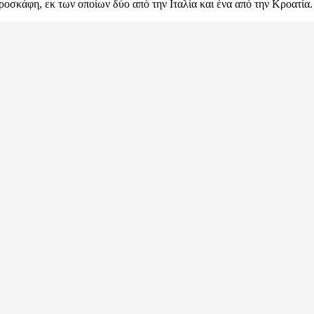
ροσκάφη, εκ των οποίων δύο από την Ιταλία και ένα από την Κροατία.