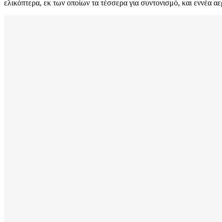
ελικόπτερα, εκ των οποίων τα τέσσερα για συντονισμό, και εννέα αε