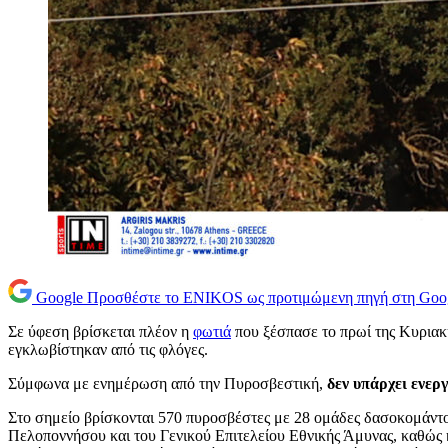
Google
Προσθέστε το ENIKOS ως προτιμώμενη πηγή στη Goo
Σε ύφεση βρίσκεται πλέον η
φωτιά
που ξέσπασε το πρωί της Κυριακή
εγκλωβίστηκαν από τις φλόγες.
Σύμφωνα με ενημέρωση από την Πυροσβεστική,
δεν υπάρχει ενερ
Στο σημείο βρίσκονται 570 πυροσβέστες με 28 ομάδες δασοκομάντος
Πελοποννήσου και του Γενικού Επιτελείου Εθνικής Άμυνας, καθώς 