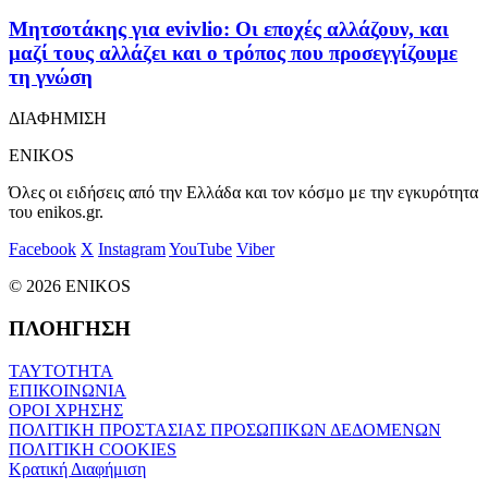
Μητσοτάκης για evivlio: Οι εποχές αλλάζουν, και
μαζί τους αλλάζει και ο τρόπος που προσεγγίζουμε
τη γνώση
ΔΙΑΦΗΜΙΣΗ
ENIKOS
Όλες οι ειδήσεις από την Ελλάδα και τον κόσμο με την εγκυρότητα
του enikos.gr.
Facebook
X
Instagram
YouTube
Viber
© 2026 ENIKOS
ΠΛΟΗΓΗΣΗ
ΤΑΥΤΟΤΗΤΑ
ΕΠΙΚΟΙΝΩΝΙΑ
ΟΡΟΙ ΧΡΗΣΗΣ
ΠΟΛΙΤΙΚΗ ΠΡΟΣΤΑΣΙΑΣ ΠΡΟΣΩΠΙΚΩΝ ΔΕΔΟΜΕΝΩΝ
ΠΟΛΙΤΙΚΗ COOKIES
Κρατική Διαφήμιση