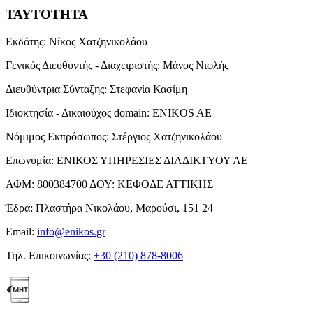
ΤΑΥΤΟΤΗΤΑ
Εκδότης:
Νίκος Χατζηνικολάου
Γενικός Διευθυντής - Διαχειριστής:
Μάνος Νιφλής
Διευθύντρια Σύνταξης:
Στεφανία Κασίμη
Ιδιοκτησία - Δικαιούχος domain:
ENIKOS AE
Νόμιμος Εκπρόσωπος:
Στέργιος Χατζηνικολάου
Επωνυμία:
ΕΝΙΚΟΣ ΥΠΗΡΕΣΙΕΣ ΔΙΑΔΙΚΤΥΟΥ ΑΕ
ΑΦΜ:
800384700
ΔΟΥ:
ΚΕΦΟΔΕ ΑΤΤΙΚΗΣ
Έδρα:
Πλαστήρα Νικολάου, Μαρούσι, 151 24
Email:
info@enikos.gr
Τηλ. Επικοινωνίας:
+30 (210) 878-8006