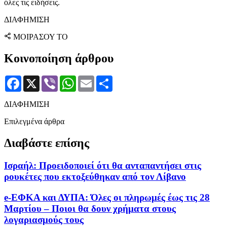
όλες τις ειδήσεις.
ΔΙΑΦΗΜΙΣΗ
ΜΟΙΡΑΣΟΥ ΤΟ
Κοινοποίηση άρθρου
Facebook
X
Viber
WhatsApp
Email
Μοιραστείτε
ΔΙΑΦΗΜΙΣΗ
Επιλεγμένα άρθρα
Διαβάστε επίσης
Ισραήλ: Προειδοποιεί ότι θα ανταπαντήσει στις
ρουκέτες που εκτοξεύθηκαν από τον Λίβανο
e-ΕΦΚΑ και ΔΥΠΑ: Όλες οι πληρωμές έως τις 28
Μαρτίου – Ποιοι θα δουν χρήματα στους
λογαριασμούς τους