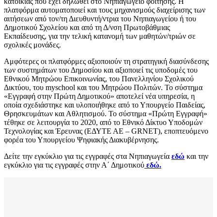
κατοικίας που έχει δηλωθεί στο Νηπιαγωγείο φοίτησης. Η
πλατφόρμα αυτοματοποιεί και τους μηχανισμούς διαχείρισης των
αιτήσεων από τον/τη Διευθυντή/ντρια του Νηπιαγωγείου ή του
Δημοτικού Σχολείου και από τη Δ/νση Πρωτοβάθμιας
Εκπαίδευσης, για την τελική κατανομή των μαθητών/τριών σε
σχολικές μονάδες.
Αμφότερες οι πλατφόρμες αξιοποιούν τη στρατηγική διασύνδεσης
των συστημάτων του Δημοσίου και αξιοποιεί τις υποδομές του
Εθνικού Μητρώου Επικοινωνίας, του Πανελληνίου Σχολικού
Δικτύου, του myschool και του Μητρώου Πολιτών. Το σύστημα
«Εγγραφή στην Πρώτη Δημοτικού» αποτελεί νέα υπηρεσία, η
οποία σχεδιάστηκε και υλοποιήθηκε από το Υπουργείο Παιδείας,
Θρησκευμάτων και Αθλητισμού. Το σύστημα «Πρώτη Εγγραφή»
τέθηκε σε λειτουργία το 2020, από το Εθνικό Δίκτυο Υποδομών
Τεχνολογίας και Έρευνας (ΕΔΥΤΕ ΑΕ – GRNET), εποπτευόμενο
φορέα του Υπουργείου Ψηφιακής Διακυβέρνησης.
Δείτε την εγκύκλιο για τις εγγραφές στα Νηπιαγωγεία
εδώ
και την
εγκύκλιο για τις εγγραφές στην Α΄ Δημοτικού
εδώ.