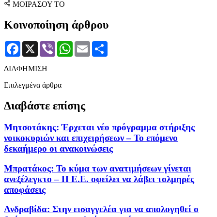
ΜΟΙΡΑΣΟΥ ΤΟ
Κοινοποίηση άρθρου
Facebook
X
Viber
WhatsApp
Email
Μοιραστείτε
ΔΙΑΦΗΜΙΣΗ
Επιλεγμένα άρθρα
Διαβάστε επίσης
Μητσοτάκης: Έρχεται νέο πρόγραμμα στήριξης
νοικοκυριών και επιχειρήσεων – Το επόμενο
δεκαήμερο οι ανακοινώσεις
Μπρατάκος: Το κύμα των ανατιμήσεων γίνεται
ανεξέλεγκτο – Η Ε.Ε. οφείλει να λάβει τολμηρές
αποφάσεις
Ανδραβίδα: Στην εισαγγελέα για να απολογηθεί ο