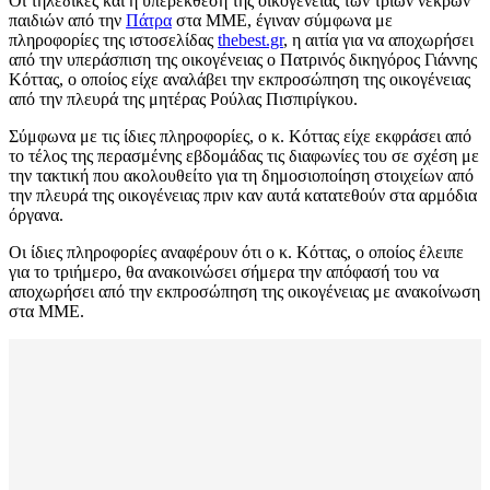
Οι τηλεδίκες και η υπερέκθεση της οικογένειας των τριών νεκρών
παιδιών από την
Πάτρα
στα ΜΜΕ, έγιναν σύμφωνα με
πληροφορίες της ιστοσελίδας
thebest.gr
, η αιτία για να αποχωρήσει
από την υπεράσπιση της οικογένειας ο Πατρινός δικηγόρος Γιάννης
Κόττας, ο οποίος είχε αναλάβει την εκπροσώπηση της οικογένειας
από την πλευρά της μητέρας Ρούλας Πισπιρίγκου.
Σύμφωνα με τις ίδιες πληροφορίες, o κ. Κόττας είχε εκφράσει από
το τέλος της περασμένης εβδομάδας τις διαφωνίες του σε σχέση με
την τακτική που ακολουθείτο για τη δημοσιοποίηση στοιχείων από
την πλευρά της οικογένειας πριν καν αυτά κατατεθούν στα αρμόδια
όργανα.
Οι ίδιες πληροφορίες αναφέρουν ότι ο κ. Κόττας, ο οποίος έλειπε
για το τριήμερο, θα ανακοινώσει σήμερα την απόφασή του να
αποχωρήσει από την εκπροσώπηση της οικογένειας με ανακοίνωση
στα ΜΜΕ.