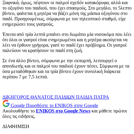
Ξαφνικά, όμως, πέφτουν οι παλμοί σχεδόν κατακόρυφα, αλλά και
το οξυγόνο του παιδιού, που έχει σπασμούς. Στο μεγάλο, το 5λεπτο
βίντεο, φαίνεται η μητέρα να βάζει μόνη της μάσκα οξυγόνου στο
παιδί. Προηγουμένως, σύμφωνα με τον τηλεοπτικό σταθμό, είχε
ενημερώσει τους γιατρούς.
Έπειτα από τρία λεπτά μπαίνει στο δωμάτιο μία νοσοκόμα που λέει
ότι όλοι οι γιατροί είναι ενημερωμένοι και η μητέρα ακούγεται να
λέει να έρθουν γρήγορα, γιατί το παιδί έχει πρόβλημα. Οι γιατροί
παλεύουν να κρατήσουν το παιδί στη ζωή.
Σε ένα άλλο βίντεο, σύμφωνα με την εκπομπή, λειτουργεί ο
απινιδωτής και οι παλμοί του παιδιού έχουν πέσει. Σύμφωνα με τα
όσα μεταδόθηκαν και τα τρία βίντεο έχουν συνολική διάρκεια
περίπου 7 με 7,5 λεπτά.
ΔΙΚΗΓΟΡΟΣ
ΘΑΝΑΤΟΣ ΠΑΙΔΙΩΝ
ΠΑΙΔΙΑ
ΠΑΤΡΑ
Google
Προσθέστε το ENIKOS στην Google
Ακολουθήστε το
ENIKOS στο Google News
και μάθετε πρώτοι
όλες τις ειδήσεις.
ΔΙΑΦΗΜΙΣΗ