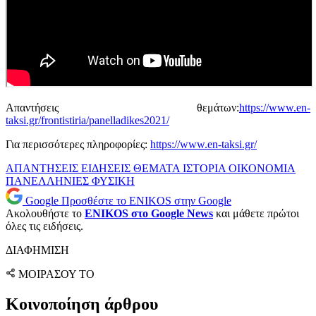
Απαντήσεις θεμάτων:
https://www.en-
taksi.gr/frontistiria/panelladikes2021/
Για περισσότερες πληροφορίες:
https://www.en-taksi.gr/
ΑΠΑΝΤΗΣΕΙΣ
ΕΙΔΗΣΕΙΣ
ΘΕΜΑΤΑ
ΙΣΤΟΡΙΑ
ΟΙΚΟΝΟΜΙΑ
ΠΑΝΕΛΛΗΝΙΕΣ
ΦΥΣΙΚΗ
Google
Προσθέστε το ENIKOS στην Google
Ακολουθήστε το
ENIKOS στο Google News
και μάθετε πρώτοι
όλες τις ειδήσεις.
ΔΙΑΦΗΜΙΣΗ
ΜΟΙΡΑΣΟΥ ΤΟ
Κοινοποίηση άρθρου