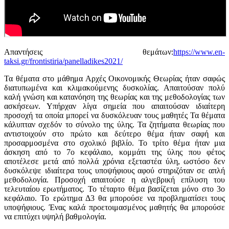
Απαντήσεις θεμάτων:
https://www.en-
taksi.gr/frontistiria/panelladikes2021/
Τα θέματα στο μάθημα Αρχές Οικονομικής Θεωρίας ήταν σαφώς
διατυπωμένα και κλιμακούμενης δυσκολίας. Απαιτούσαν πολύ
καλή γνώση και κατανόηση της θεωρίας και της μεθοδολογίας των
ασκήσεων. Υπήρχαν λίγα σημεία που απαιτούσαν ιδιαίτερη
προσοχή τα οποία μπορεί να δυσκόλευαν τους μαθητές Τα θέματα
κάλυπταν σχεδόν το σύνολο της ύλης. Τα ζητήματα θεωρίας που
αντιστοιχούν στο πρώτο και δεύτερο θέμα ήταν σαφή και
προσαρμοσμένα στο σχολικό βιβλίο. Το τρίτο θέμα ήταν μια
άσκηση από το 7ο κεφάλαιο, κομμάτι της ύλης που φέτος
αποτέλεσε μετά από πολλά χρόνια εξεταστέα ύλη, ωστόσο δεν
δυσκόλεψε ιδιαίτερα τους υποψήφιους αφού στηριζόταν σε απλή
μεθοδολογία. Προσοχή απαιτούσε η αλγεβρική επίλυση του
τελευταίου ερωτήματος. Το τέταρτο θέμα βασίζεται μόνο στο 3ο
κεφάλαιο. Το ερώτημα Δ3 θα μπορούσε να προβληματίσει τους
υποψήφιους. Ένας καλά προετοιμασμένος μαθητής θα μπορούσε
να επιτύχει υψηλή βαθμολογία.