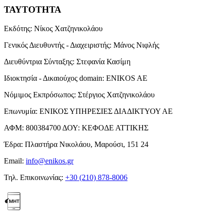
ΤΑΥΤΟΤΗΤΑ
Εκδότης:
Νίκος Χατζηνικολάου
Γενικός Διευθυντής - Διαχειριστής:
Μάνος Νιφλής
Διευθύντρια Σύνταξης:
Στεφανία Κασίμη
Ιδιοκτησία - Δικαιούχος domain:
ENIKOS AE
Νόμιμος Εκπρόσωπος:
Στέργιος Χατζηνικολάου
Επωνυμία:
ΕΝΙΚΟΣ ΥΠΗΡΕΣΙΕΣ ΔΙΑΔΙΚΤΥΟΥ ΑΕ
ΑΦΜ:
800384700
ΔΟΥ:
ΚΕΦΟΔΕ ΑΤΤΙΚΗΣ
Έδρα:
Πλαστήρα Νικολάου, Μαρούσι, 151 24
Email:
info@enikos.gr
Τηλ. Επικοινωνίας:
+30 (210) 878-8006