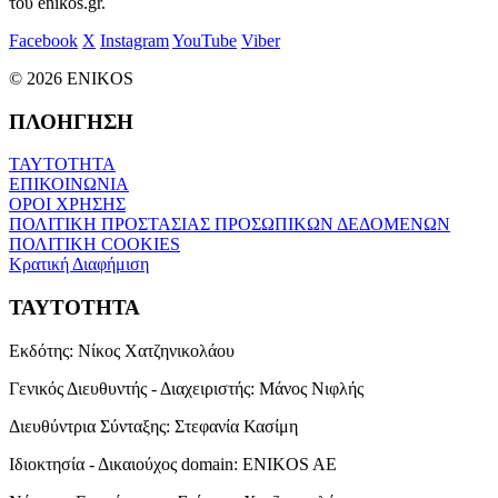
του enikos.gr.
Facebook
X
Instagram
YouTube
Viber
© 2026 ENIKOS
ΠΛΟΗΓΗΣΗ
ΤΑΥΤΟΤΗΤΑ
ΕΠΙΚΟΙΝΩΝΙΑ
ΟΡΟΙ ΧΡΗΣΗΣ
ΠΟΛΙΤΙΚΗ ΠΡΟΣΤΑΣΙΑΣ ΠΡΟΣΩΠΙΚΩΝ ΔΕΔΟΜΕΝΩΝ
ΠΟΛΙΤΙΚΗ COOKIES
Κρατική Διαφήμιση
ΤΑΥΤΟΤΗΤΑ
Εκδότης:
Νίκος Χατζηνικολάου
Γενικός Διευθυντής - Διαχειριστής:
Μάνος Νιφλής
Διευθύντρια Σύνταξης:
Στεφανία Κασίμη
Ιδιοκτησία - Δικαιούχος domain:
ENIKOS AE