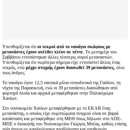
Υπενθυμίζεται ότι
οι νεκροί από το ναυάγιο σκάφους με
μετανάστες έχουν ανέλθει πλέον σε πέντε
. Το μεσημέρι του
Σαββάτου εντοπίστηκαν άλλες τέσσερις σοροί μεταναστών.
Υπενθυμίζεται ότι νωρίτερα σήμερα είχε εντοπιστεί άλλος ένας
νεκρός, ενώ
μέχρι στιγμής έχουν διασωθεί 39 μετανάστες
, όλοι
τους άνδρες.
Το ναυάγιο έγινε 12,5 ναυτικά μίλια νοτιοδυτικά της Γαύδου, τη
νύχτα της Παρασκευή, ενώ οι 39 μετανάστες διασώθηκαν από
φορτηγά πλοία και αρχικά μεταφέρθηκαν στην Παλαιοχώρα
Χανίων.
Στο νοσοκομείο Χανίων μεταφέρθηκαν με το ΕΚΑΒ ένας
μετανάστης, ο οποίος είχε συμπτώματα πνιγμού είναι σε βαριά
κατάσταση και μεταφέρθηκε στη ΜΕΘ όπως δήλωσε στο ΑΠΕ-
ΜΠΕ ο διοικητής του Νοσοκομείου Γιώργος Μπέας, καθώς επίσης
τρία άτομα με καρδιολογικα προβλήματα και υποθερμία.