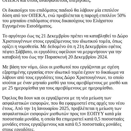
ΟΠΕΚΑ και στους ανασφάλιστους υπερήλικες.
Οι δικαιούχοι του επιδόματος παιδιού θα λάβουν μία επιπλέον
δόση από τον ΟΠΕΚΑ, ενώ προβλέπεται η παροχή επιπλέον 50%
του μηνιαίου επιδόματος στους δικαιούχους του Ελάχιστου
Εγγυημένου Εισοδήματος.
Το αργότερο έως τις 21 Δεκεμβρίου πρέπει να καταβληθεί το Δώρο
Χριστουγέννων στους εργαζόμενους του ιδιωτικού τομέα, όπως
ορίζει η νομοθεσία. Με δεδομένο ότι η 21η Δεκεμβρίου εφέτος
πέφτει Σάββατο, οι εργοδότες οφείλουν να μεριμνήσουν για την
καταβολή του έως την Παρασκευή 20 Δεκεμβρίου 2024.
Με βάση τον νόμο, όλοι οι μισθωτοί που εργάζονται με σχέση
εξαρτημένης εργασίας στον ιδιωτικό τομέα έχουν το δικαίωμα να
λάβουν από τους εργοδότες τους Δώρο Χριστουγέννων, το οποίο
ισούται με έναν μηνιαίο μισθό για τους αμειβόμενους με μισθό και
με 25 ημερομίσθια για τους αμειβόμενους με ημερομίσθιο.
Όφελος θα δουν και οι εργαζόμενοι με τη νέα μείωση των
ασφαλιστικών εισφορών, που θα εφαρμοστεί στις αρχές του νέου
έτους. Από την 1η Ιανουαρίου 2025, προβλέπεται η μείωση των
ασφαλιστικών εισφορών μισθωτών προς τον ΕΟΠΥΥ κατά μία
ποσοστιαία μονάδα, η οποία θα επιμεριστεί κατά 0,5 ποσοστιαίες
μονάδες στους εργαζόμενους και κατά 0,5 ποσοστιαίες μονάδες
στους εργοδότες.