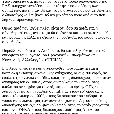
Υπενθυμίζεται ότι, με τον προηγούμενο τρόπο υπολογισμού της
ΕΑΣ, υπήρχαν συντάξεις που, μετά την ετήσια αύξηση των
συντάξεων, μετέπιπταν σε κατηγορία ανώτερου ορίου, με συνέπεια
ο δικαιούχος να λαμβάνει τελικά μικρότερο ποσό από αυτό που
λάμβανε προηγουμένως.
Όμως, αυτό που ισχύει πλέον είναι ότι, όσο θα αυξάνεται η
σύνταξη κατ’ έτος, αντίστοιχα θα αυξάνεται και το «κατώφλι» κάθε
κατηγορίας της ΕΑΣ, με στόχο την προστασία του εισοδήματος του
συνταξιούχου.
Παράλληλα, μέσα στον Δεκέμβριο, θα καταβληθούν τα τακτικά
επιδόματα του Οργανισμού Προνοιακών Επιδομάτων και
Κοινωνικής Αλληλεγγύης (ΟΠΕΚΑ).
Επιπλέον, όπως έχει ήδη ανακοινωθεί, προγραμματίζεται η
καταβολή έκτακτης οικονομικής ενίσχυσης, ύψους 200 ευρώ, σε
ευάλωτες κοινωνικές ομάδες, όπως στους δικαιούχους επιδομάτων
αναπηρίας του e-ΕΦΚΑ, στους δικαιούχους του επιδόματος
απολύτου αναπηρίας για συνταξιούχους του πρώην ΟΓΑ, που
λαμβάνουν μόνον τη βασική σύνταξη, αν έχουν εφ’ όρου ζωής
ποσοστό αναπηρίας 100%, στους δικαιούχους του επιδόματος
νόσου και ανικανότητας των συνταξιούχων του Δημοσίου, στους
δικαιούχους του εξωιδρυματικού επιδόματος, το οποίο χορηγείται
από τον e-ΕΦΚΑ, στους δικαιούχους επιδόματος ΑμεΑ του