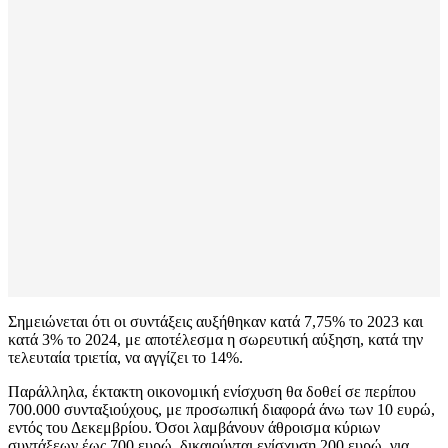
Σημειώνεται ότι οι συντάξεις αυξήθηκαν κατά 7,75% το 2023 και
κατά 3% το 2024, με αποτέλεσμα η σωρευτική αύξηση, κατά την
τελευταία τριετία, να αγγίζει το 14%.
Παράλληλα, έκτακτη οικονομική ενίσχυση θα δοθεί σε περίπου
700.000 συνταξιούχους, με προσωπική διαφορά άνω των 10 ευρώ,
εντός του Δεκεμβρίου. Όσοι λαμβάνουν άθροισμα κύριων
συντάξεων έως 700 ευρώ, δικαιούνται ενίσχυση 200 ευρώ, για