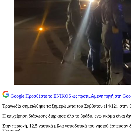
Google
Προσθέστε το ENIKOS ως προτιμώμενη πηγή στη Goo
Τραγωδία σημειώθηκε τα ξημερώματα του Σαββάτου (14/12), στην θ
Η επιχείρηση διάσωσης διήρκησε όλο το βράδυ, ενώ ακόμα είναι
άγ
Στην περιοχή, 12,5 ναυτικά μίλια νοτιοδυτικά του νησιού έσπευσα