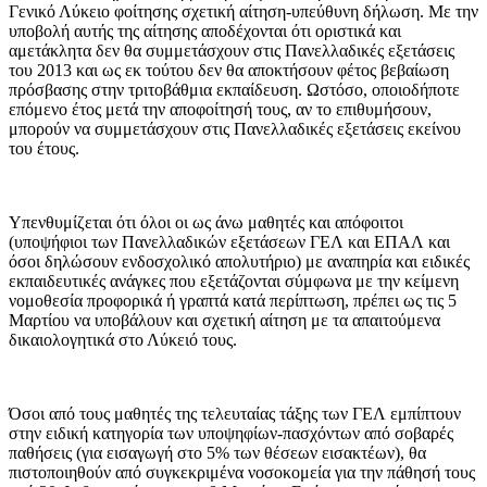
Γενικό Λύκειο φοίτησης σχετική αίτηση-υπεύθυνη δήλωση. Με την
υποβολή αυτής της αίτησης αποδέχονται ότι οριστικά και
αμετάκλητα δεν θα συμμετάσχουν στις Πανελλαδικές εξετάσεις
του 2013 και ως εκ τούτου δεν θα αποκτήσουν φέτος βεβαίωση
πρόσβασης στην τριτοβάθμια εκπαίδευση. Ωστόσο, οποιοδήποτε
επόμενο έτος μετά την αποφοίτησή τους, αν το επιθυμήσουν,
μπορούν να συμμετάσχουν στις Πανελλαδικές εξετάσεις εκείνου
του έτους.
Υπενθυμίζεται ότι όλοι οι ως άνω μαθητές και απόφοιτοι
(υποψήφιοι των Πανελλαδικών εξετάσεων ΓΕΛ και ΕΠΑΛ και
όσοι δηλώσουν ενδοσχολικό απολυτήριο) με αναπηρία και ειδικές
εκπαιδευτικές ανάγκες που εξετάζονται σύμφωνα με την κείμενη
νομοθεσία προφορικά ή γραπτά κατά περίπτωση, πρέπει ως τις 5
Μαρτίου να υποβάλουν και σχετική αίτηση με τα απαιτούμενα
δικαιολογητικά στο Λύκειό τους.
Όσοι από τους μαθητές της τελευταίας τάξης των ΓΕΛ εμπίπτουν
στην ειδική κατηγορία των υποψηφίων-πασχόντων από σοβαρές
παθήσεις (για εισαγωγή στο 5% των θέσεων εισακτέων), θα
πιστοποιηθούν από συγκεκριμένα νοσοκομεία για την πάθησή τους