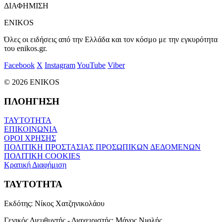
ΔΙΑΦΗΜΙΣΗ
ENIKOS
Όλες οι ειδήσεις από την Ελλάδα και τον κόσμο με την εγκυρότητα
του enikos.gr.
Facebook
X
Instagram
YouTube
Viber
© 2026 ENIKOS
ΠΛΟΗΓΗΣΗ
ΤΑΥΤΟΤΗΤΑ
ΕΠΙΚΟΙΝΩΝΙΑ
ΟΡΟΙ ΧΡΗΣΗΣ
ΠΟΛΙΤΙΚΗ ΠΡΟΣΤΑΣΙΑΣ ΠΡΟΣΩΠΙΚΩΝ ΔΕΔΟΜΕΝΩΝ
ΠΟΛΙΤΙΚΗ COOKIES
Κρατική Διαφήμιση
ΤΑΥΤΟΤΗΤΑ
Εκδότης:
Νίκος Χατζηνικολάου
Γενικός Διευθυντής - Διαχειριστής:
Μάνος Νιφλής