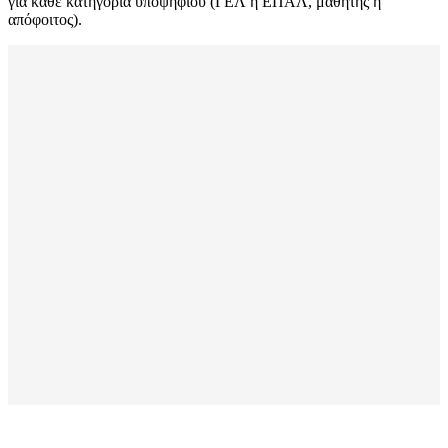
για κάθε κατηγορία υποψηφίου (ΓΕΛ ή ΕΠΑΛ, μαθητής ή
απόφοιτος).