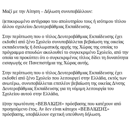
Μαζί με την Αίτηση – Δήλωση συνυποβάλλουν:
i)επικυρωμένο αντίγραφο του απολυτηρίου τους ή ισότιμου τίτλου
άλλου σχολείου Δευτεροβάθμιας Εκπαίδευσης.
Στην περίπτωση που ο τίτλος Δευτεροβάθμιας Εκπαίδευσης έχει
εκδοθεί από ξένο Σχολείο συνυποβάλλεται βεβαίωση της οικείας
εκπαιδευτικής ή διπλωματικής αρχής της Χώρας της οποίας το
πρόγραμμα σπουδών ακολουθεί το συγκεκριμένο Σχολείο, από την
οποία να προκύπτει ότι ο συγκεκριμένος τίτλος δίδει τη δυνατότητα
εισαγωγής σε Πανεπιστήμια της Χώρας αυτής.
Στην περίπτωση που ο τίτλος Δευτεροβάθμιας Εκπαίδευσης έχει
εκδοθεί από ξένο Σχολείο που λειτουργεί στην Ελλάδα, εκτός των
ανωτέρω, συνυποβάλλεται επιπλέον βεβαίωση της οικείας Δ/νσης
Δευτεροβάθμιας Εκπαίδευσης για τη νόμιμη λειτουργία του
Σχολείου αυτού στην Ελλάδα,
ii)την πρωτότυπη «ΒΕΒΑΙΩΣΗ» πρόσβασης που κατέχουν από
προηγούμενο έτος. Αν δεν είναι κάτοχοι «ΒΕΒΑΙΩΣΗΣ»
πρόσβασης, υποβάλλουν σχετική υπεύθυνη δήλωση.