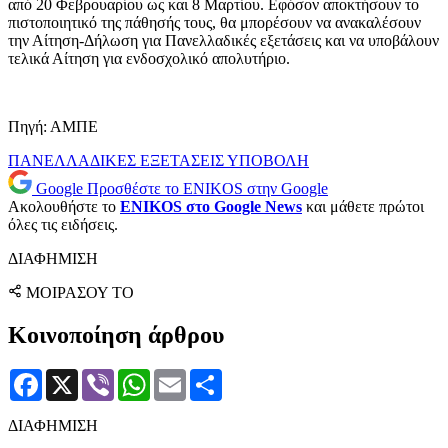
από 20 Φεβρουαρίου ως και 8 Μαρτίου. Εφόσον αποκτήσουν το
πιστοποιητικό της πάθησής τους, θα μπορέσουν να ανακαλέσουν
την Αίτηση-Δήλωση για Πανελλαδικές εξετάσεις και να υποβάλουν
τελικά Αίτηση για ενδοσχολικό απολυτήριο.
Πηγή: ΑΜΠΕ
ΠΑΝΕΛΛΑΔΙΚΕΣ ΕΞΕΤΑΣΕΙΣ
ΥΠΟΒΟΛΗ
Google
Προσθέστε το ENIKOS στην Google
Ακολουθήστε το
ENIKOS στο Google News
και μάθετε πρώτοι
όλες τις ειδήσεις.
ΔΙΑΦΗΜΙΣΗ
ΜΟΙΡΑΣΟΥ ΤΟ
Κοινοποίηση άρθρου
Facebook
X
Viber
WhatsApp
Email
Μοιραστείτε
ΔΙΑΦΗΜΙΣΗ