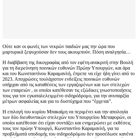
Ούτε καν οι φωνές των νεκρών παιδιών μας την ώρα που
μαρτυρικά ξεψυχούσαν δεν τους ακουμπούν. Πόση αναλγησία…
H διαβίβαση της δικογραφίας από τον εφέτη-ανακριτή στην Βουλή
για τη διερεύνηση ποινικών ευθυνών Πρώην Υπουργών, και άρα
και του Κωνσταντίνου Καραμανλή, έπρεπε να είχε ήδη γίνει από το
2023. Αποχρώσες τουλάχιστον ενδείξεις ποινικών ευθυνών
υπήρχαν από τις καταθέσεις των εργαζομένων και των στελεχών
των εταιρειών , οι οποίοι κατέθεσαν τις εξώδικες γνωστοποιήσεις
τους για τον εγκαταλελειμμένο σιδηρόδρομο, για την ανυπαρξία
μέτρων ασφαλείας και για το δυστύχημα που “έρχεται”.
Η επιλογή του κυρίου Μπακαίμη να περιμένει και την απολογία
των δύο διευθυντικών στελεχών του Υπουργείου Μεταφορών, οι
οποίοι κατέθεσαν ότι είχαν συντάξει και ενημερώσει με εκθέσεις
τους τον πρώην Υπουργό, Κωνσταντίνο Καραμανλή, για τα
προβλήματά υποδομής του σιδηροδρόμου δεν προσέδωσε κανένα