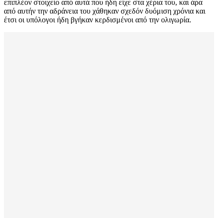
επιπλέον στοιχείο από αυτά που ήδη είχε στα χέρια του, και άρα
από αυτήν την αδράνεια του χάθηκαν σχεδόν δυόμιση χρόνια και
έτσι οι υπόλογοι ήδη βγήκαν κερδισμένοι από την ολιγωρία.