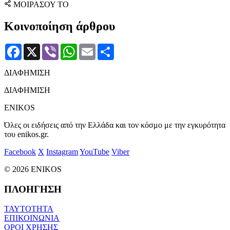
ΜΟΙΡΑΣΟΥ ΤΟ
Κοινοποίηση άρθρου
Facebook
X
Viber
WhatsApp
Email
Μοιραστείτε
ΔΙΑΦΗΜΙΣΗ
ΔΙΑΦΗΜΙΣΗ
ENIKOS
Όλες οι ειδήσεις από την Ελλάδα και τον κόσμο με την εγκυρότητα
του enikos.gr.
Facebook
X
Instagram
YouTube
Viber
© 2026 ENIKOS
ΠΛΟΗΓΗΣΗ
ΤΑΥΤΟΤΗΤΑ
ΕΠΙΚΟΙΝΩΝΙΑ
ΟΡΟΙ ΧΡΗΣΗΣ